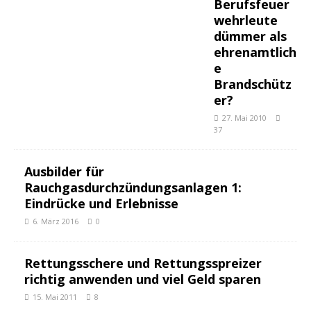
Berufsfeuer
wehrleute
dümmer als
ehrenamtlich
e
Brandschütz
er?
27. Mai 2010
37
Ausbilder für
Rauchgasdurchzündungsanlagen 1:
Eindrücke und Erlebnisse
6. März 2016
0
Rettungsschere und Rettungsspreizer
richtig anwenden und viel Geld sparen
15. Mai 2011
8