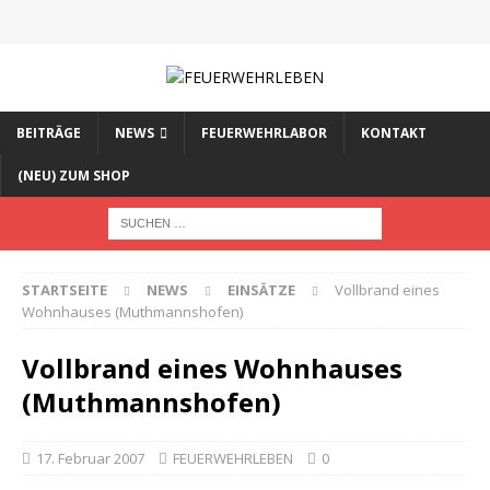
BEITRÄGE
NEWS
FEUERWEHRLABOR
KONTAKT
(NEU) ZUM SHOP
STARTSEITE
NEWS
EINSÄTZE
Vollbrand eines
Wohnhauses (Muthmannshofen)
Vollbrand eines Wohnhauses
(Muthmannshofen)
17. Februar 2007
FEUERWEHRLEBEN
0