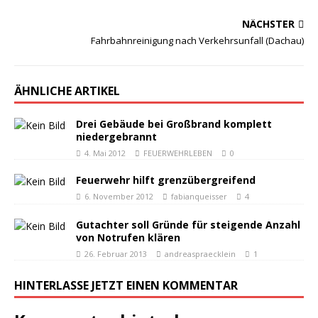
NÄCHSTER
Fahrbahnreinigung nach Verkehrsunfall (Dachau)
ÄHNLICHE ARTIKEL
Drei Gebäude bei Großbrand komplett
niedergebrannt
4. Mai 2012
FEUERWEHRLEBEN
0
Feuerwehr hilft grenzübergreifend
6. November 2012
fabianqueisser
4
Gutachter soll Gründe für steigende Anzahl
von Notrufen klären
26. Februar 2013
andreaspraecklein
1
HINTERLASSE JETZT EINEN KOMMENTAR