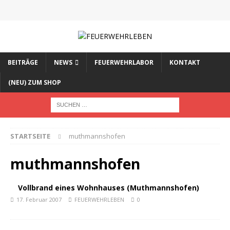
BEITRÄGE
NEWS
FEUERWEHRLABOR
KONTAKT
(NEU) ZUM SHOP
STARTSEITE
muthmannshofen
muthmannshofen
Vollbrand eines Wohnhauses (Muthmannshofen)
17. Februar 2007
FEUERWEHRLEBEN
0