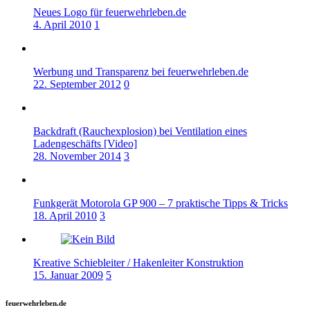
Neues Logo für feuerwehrleben.de
4. April 2010
1
Werbung und Transparenz bei feuerwehrleben.de
22. September 2012
0
Backdraft (Rauchexplosion) bei Ventilation eines
Ladengeschäfts [Video]
28. November 2014
3
Funkgerät Motorola GP 900 – 7 praktische Tipps & Tricks
18. April 2010
3
Kreative Schiebleiter / Hakenleiter Konstruktion
15. Januar 2009
5
feuerwehrleben.de