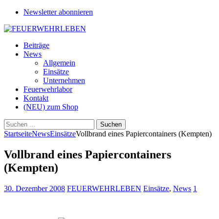
Newsletter abonnieren
Beiträge
News
Allgemein
Einsätze
Unternehmen
Feuerwehrlabor
Kontakt
(NEU) zum Shop
Suchen
nach:
Startseite
News
Einsätze
Vollbrand eines Papiercontainers (Kempten)
Vollbrand eines Papiercontainers
(Kempten)
30. Dezember 2008
FEUERWEHRLEBEN
Einsätze
,
News
1