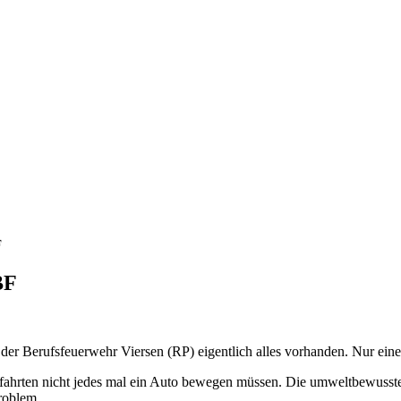
F
BF
er Berufsfeuerwehr Viersen (RP) eigentlich alles vorhanden. Nur eine K
tfahrten nicht jedes mal ein Auto bewegen müssen. Die umweltbewussten
roblem.