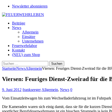
Newsletter abonnieren
Beiträge
News
Allgemein
Einsätze
Unternehmen
Feuerwehrlabor
Kontakt
(NEU) zum Shop
Suchen
nach:
Startseite
News
Allgemein
Viersen: Feuriges Dienst-Zweirad für die B
Viersen: Feuriges Dienst-Zweirad für die 
9. Juni 2012
frankseeger
Allgemein
,
News
0
Vom Einsatzleitwagen bis zum Wechselladerfahrzeug ist im Fuhrpark d
Die Kameraden waren sich einig damit, dass sie für die kurzen Diens
sportlicher Berufsfeuerwehrmann ist ein bisschen Strampeln ja kein P