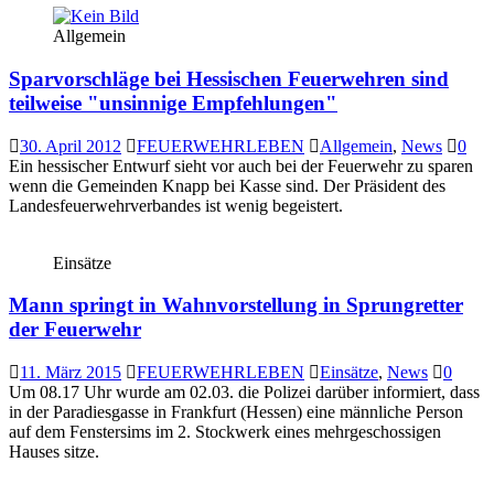
Allgemein
Sparvorschläge bei Hessischen Feuerwehren sind
teilweise "unsinnige Empfehlungen"
30. April 2012
FEUERWEHRLEBEN
Allgemein
,
News
0
Ein hessischer Entwurf sieht vor auch bei der Feuerwehr zu sparen
wenn die Gemeinden Knapp bei Kasse sind. Der Präsident des
Landesfeuerwehrverbandes ist wenig begeistert.
Einsätze
Mann springt in Wahnvorstellung in Sprungretter
der Feuerwehr
11. März 2015
FEUERWEHRLEBEN
Einsätze
,
News
0
Um 08.17 Uhr wurde am 02.03. die Polizei darüber informiert, dass
in der Paradiesgasse in Frankfurt (Hessen) eine männliche Person
auf dem Fenstersims im 2. Stockwerk eines mehrgeschossigen
Hauses sitze.