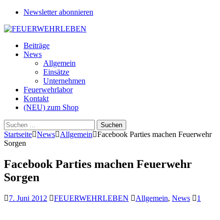
Newsletter abonnieren
Beiträge
News
Allgemein
Einsätze
Unternehmen
Feuerwehrlabor
Kontakt
(NEU) zum Shop
Suchen
nach:
Startseite
News
Allgemein
Facebook Parties machen Feuerwehr
Sorgen
Facebook Parties machen Feuerwehr
Sorgen
7. Juni 2012
FEUERWEHRLEBEN
Allgemein
,
News
1