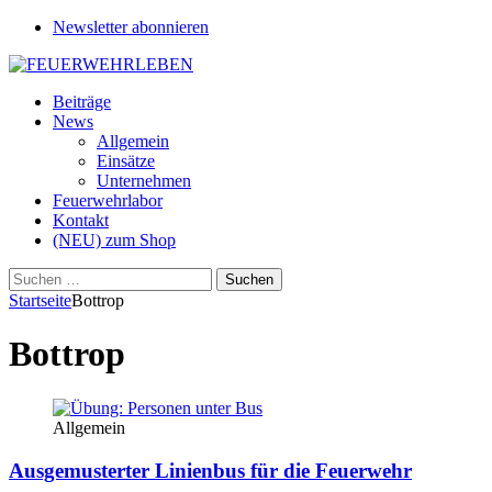
Newsletter abonnieren
Beiträge
News
Allgemein
Einsätze
Unternehmen
Feuerwehrlabor
Kontakt
(NEU) zum Shop
Suchen
nach:
Startseite
Bottrop
Bottrop
Allgemein
Ausgemusterter Linienbus für die Feuerwehr