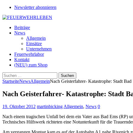
Newsletter abonnieren
Beiträge
News
Allgemein
Einsätze
Unternehmen
Feuerwehrlabor
Kontakt
(NEU) zum Shop
Suchen
nach:
Startseite
News
Allgemein
Nach Geisterfahrer- Katastrophe: Stadt Bad
Nach Geisterfahrer- Katastrophe: Stadt B
19. Oktober 2012
martinbicking
Allgemein
,
News
0
Nach einem tragischen Unfall bei dem ein Vater aus Bad Ems (RP) un
Technisches Hilfswerk richteten eine Notunterkunft für die Trauernde
Am vergangen Montag kam es auf der Autobahn A1 nahe Rivenich zu 