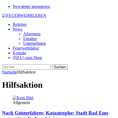
Newsletter abonnieren
Beiträge
News
Allgemein
Einsätze
Unternehmen
Feuerwehrlabor
Kontakt
(NEU) zum Shop
Suchen
nach:
Startseite
Hilfsaktion
Hilfsaktion
Allgemein
Nach Geisterfahrer- Katastrophe: Stadt Bad Ems