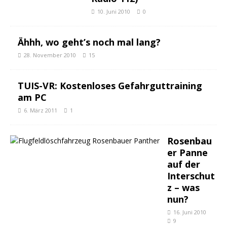
10. Juni 2010
0
Ähhh, wo geht’s noch mal lang?
28. November 2010
15
TUIS-VR: Kostenloses Gefahrguttraining
am PC
6. März 2011
1
Rosenbau
er Panne
auf der
Interschut
z – was
nun?
16. Juni 2010
9