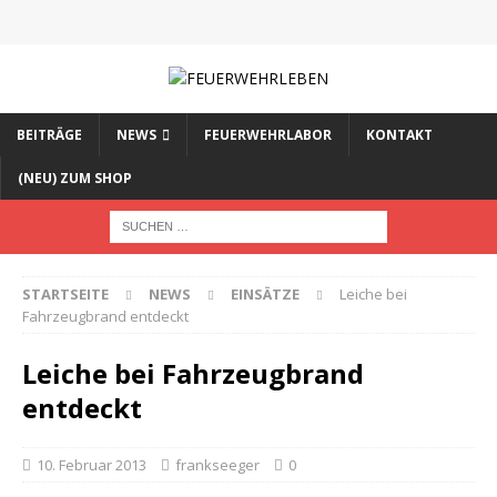
BEITRÄGE
NEWS
FEUERWEHRLABOR
KONTAKT
(NEU) ZUM SHOP
STARTSEITE
NEWS
EINSÄTZE
Leiche bei
Fahrzeugbrand entdeckt
Leiche bei Fahrzeugbrand
entdeckt
10. Februar 2013
frankseeger
0