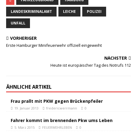
LANDESKRIMINALAMT
LEICHE
POLIZEI
UNFALL
VORHERIGER
Erste Hamburger Minifeuerwehr offiziell eingeweiht
NÄCHSTER
Heute ist europäischer Tag des Notrufs 112
ÄHNLICHE ARTIKEL
Frau prallt mit PKW gegen Brückenpfeiler
19. Januar 2013
fredericwerrmann
0
Fahrer kommt im brennenden Pkw ums Leben
5. März 2015
FEUERWEHRLEBEN
0