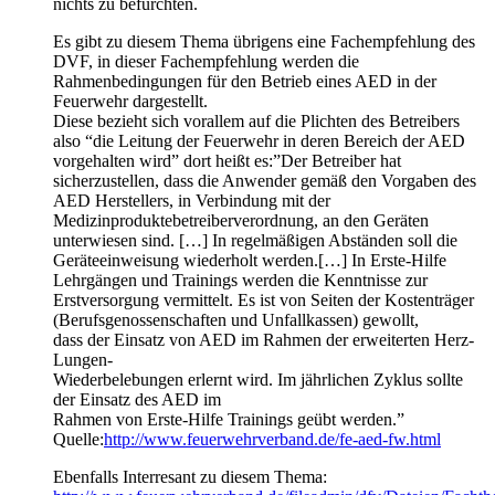
nichts zu befürchten.
Es gibt zu diesem Thema übrigens eine Fachempfehlung des
DVF, in dieser Fachempfehlung werden die
Rahmenbedingungen für den Betrieb eines AED in der
Feuerwehr dargestellt.
Diese bezieht sich vorallem auf die Plichten des Betreibers
also “die Leitung der Feuerwehr in deren Bereich der AED
vorgehalten wird” dort heißt es:”Der Betreiber hat
sicherzustellen, dass die Anwender gemäß den Vorgaben des
AED Herstellers, in Verbindung mit der
Medizinproduktebetreiberverordnung, an den Geräten
unterwiesen sind. […] In regelmäßigen Abständen soll die
Geräteeinweisung wiederholt werden.[…] In Erste-Hilfe
Lehrgängen und Trainings werden die Kenntnisse zur
Erstversorgung vermittelt. Es ist von Seiten der Kostenträger
(Berufsgenossenschaften und Unfallkassen) gewollt,
dass der Einsatz von AED im Rahmen der erweiterten Herz-
Lungen-
Wiederbelebungen erlernt wird. Im jährlichen Zyklus sollte
der Einsatz des AED im
Rahmen von Erste-Hilfe Trainings geübt werden.”
Quelle:
http://www.feuerwehrverband.de/fe-aed-fw.html
Ebenfalls Interresant zu diesem Thema: