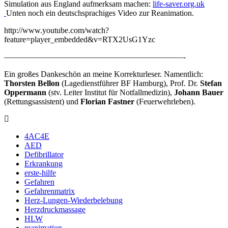
Simulation aus England aufmerksam machen:
life-saver.org.uk
Unten noch ein deutschsprachiges Video zur Reanimation.
http://www.youtube.com/watch?
feature=player_embedded&v=RTX2UsG1Yzc
——————————————————————-
Ein großes Dankeschön an meine Korrekturleser. Namentlich:
Thorsten Bellon
(Lagedienstführer BF Hamburg), Prof. Dr.
Stefan
Oppermann
(stv. Leiter Institut für Notfallmedizin),
Johann Bauer
(Rettungsassistent) und
Florian Fastner
(Feuerwehrleben).
4AC4E
AED
Defibrillator
Erkrankung
erste-hilfe
Gefahren
Gefahrenmatrix
Herz-Lungen-Wiederbelebung
Herzdruckmassage
HLW
reanimation