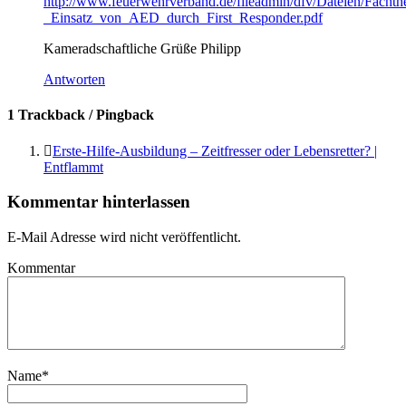
http://www.feuerwehrverband.de/fileadmin/dfv/Dateien/Fach
_Einsatz_von_AED_durch_First_Responder.pdf
Kameradschaftliche Grüße Philipp
Antworten
1 Trackback / Pingback
Erste-Hilfe-Ausbildung – Zeitfresser oder Lebensretter? |
Entflammt
Kommentar hinterlassen
E-Mail Adresse wird nicht veröffentlicht.
Kommentar
Name
*