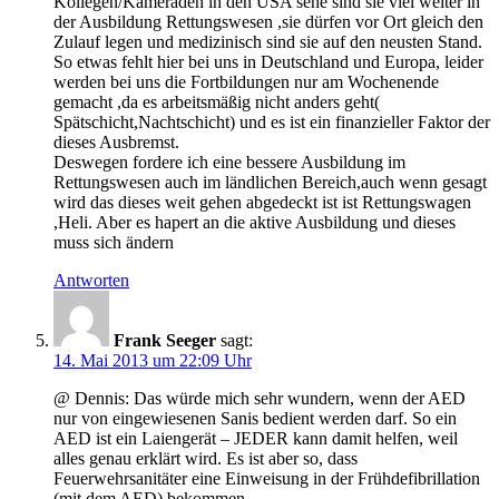
Kollegen/Kameraden in den USA sehe sind sie viel weiter in
der Ausbildung Rettungswesen ,sie dürfen vor Ort gleich den
Zulauf legen und medizinisch sind sie auf den neusten Stand.
So etwas fehlt hier bei uns in Deutschland und Europa, leider
werden bei uns die Fortbildungen nur am Wochenende
gemacht ,da es arbeitsmäßig nicht anders geht(
Spätschicht,Nachtschicht) und es ist ein finanzieller Faktor der
dieses Ausbremst.
Deswegen fordere ich eine bessere Ausbildung im
Rettungswesen auch im ländlichen Bereich,auch wenn gesagt
wird das dieses weit gehen abgedeckt ist ist Rettungswagen
,Heli. Aber es hapert an die aktive Ausbildung und dieses
muss sich ändern
Antworten
Frank Seeger
sagt:
14. Mai 2013 um 22:09 Uhr
@ Dennis: Das würde mich sehr wundern, wenn der AED
nur von eingewiesenen Sanis bedient werden darf. So ein
AED ist ein Laiengerät – JEDER kann damit helfen, weil
alles genau erklärt wird. Es ist aber so, dass
Feuerwehrsanitäter eine Einweisung in der Frühdefibrillation
(mit dem AED) bekommen.