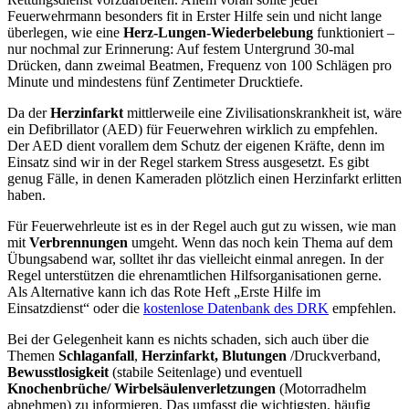
Feuerwehrmann besonders fit in Erster Hilfe sein und nicht lange
überlegen, wie eine
Herz-Lungen-Wiederbelebung
funktioniert –
nur nochmal zur Erinnerung: Auf festem Untergrund 30-mal
Drücken, dann zweimal Beatmen, Frequenz von 100 Schlägen pro
Minute und mindestens fünf Zentimeter Drucktiefe.
Da der
Herzinfarkt
mittlerweile eine Zivilisationskrankheit ist, wäre
ein Defibrillator (AED) für Feuerwehren wirklich zu empfehlen.
Der AED dient vorallem dem Schutz der eigenen Kräfte, denn im
Einsatz sind wir in der Regel starkem Stress ausgesetzt. Es gibt
genug Fälle, in denen Kameraden plötzlich einen Herzinfarkt erlitten
haben.
Für Feuerwehrleute ist es in der Regel auch gut zu wissen, wie man
mit
Verbrennungen
umgeht. Wenn das noch kein Thema auf dem
Übungsabend war, solltet ihr das vielleicht einmal anregen. In der
Regel unterstützen die ehrenamtlichen Hilfsorganisationen gerne.
Als Alternative kann ich das Rote Heft „Erste Hilfe im
Einsatzdienst“ oder die
kostenlose Datenbank des DRK
empfehlen.
Bei der Gelegenheit kann es nichts schaden, sich auch über die
Themen
Schlaganfall
,
Herzinfarkt,
Blutungen
/Druckverband,
Bewusstlosigkeit
(stabile Seitenlage) und eventuell
Knochenbrüche/
Wirbelsäulenverletzungen
(Motorradhelm
abnehmen) zu informieren. Das umfasst die wichtigsten, häufig