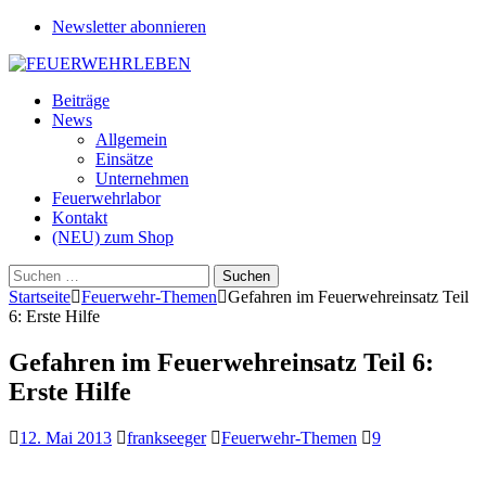
Newsletter abonnieren
Beiträge
News
Allgemein
Einsätze
Unternehmen
Feuerwehrlabor
Kontakt
(NEU) zum Shop
Suchen
nach:
Startseite
Feuerwehr-Themen
Gefahren im Feuerwehreinsatz Teil
6: Erste Hilfe
Gefahren im Feuerwehreinsatz Teil 6:
Erste Hilfe
12. Mai 2013
frankseeger
Feuerwehr-Themen
9