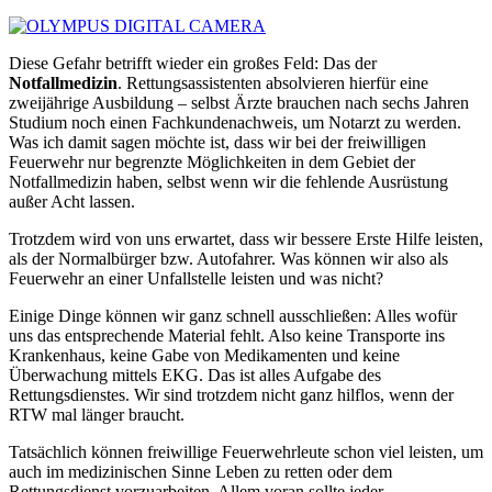
Diese Gefahr betrifft wieder ein großes Feld: Das der
Notfallmedizin
. Rettungsassistenten absolvieren hierfür eine
zweijährige Ausbildung – selbst Ärzte brauchen nach sechs Jahren
Studium noch einen Fachkundenachweis, um Notarzt zu werden.
Was ich damit sagen möchte ist, dass wir bei der freiwilligen
Feuerwehr nur begrenzte Möglichkeiten in dem Gebiet der
Notfallmedizin haben, selbst wenn wir die fehlende Ausrüstung
außer Acht lassen.
Trotzdem wird von uns erwartet, dass wir bessere Erste Hilfe leisten,
als der Normalbürger bzw. Autofahrer. Was können wir also als
Feuerwehr an einer Unfallstelle leisten und was nicht?
Einige Dinge können wir ganz schnell ausschließen: Alles wofür
uns das entsprechende Material fehlt. Also keine Transporte ins
Krankenhaus, keine Gabe von Medikamenten und keine
Überwachung mittels EKG. Das ist alles Aufgabe des
Rettungsdienstes. Wir sind trotzdem nicht ganz hilflos, wenn der
RTW mal länger braucht.
Tatsächlich können freiwillige Feuerwehrleute schon viel leisten, um
auch im medizinischen Sinne Leben zu retten oder dem
Rettungsdienst vorzuarbeiten. Allem voran sollte jeder