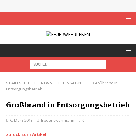
STARTSEITE
NEWS
EINSÄTZE
Großbrand in
Entsorgungsbetrieb
Großbrand in Entsorgungsbetrieb
6. März 2013
fredericwerrmann
0
zurück zum Artikel