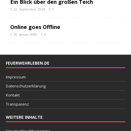
Ein Blick über den großen Teich
22. September 2014
1
Online goes Offline
30. Januar 2009
0
FEUERWEHRLEBEN.DE
Impressum
Datenschutzerklärung
Kontakt
Transparenz
WEITERE INHALTE
Einsatzablaufdiagramme