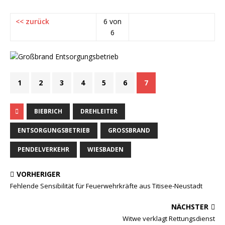
<< zurück
6 von
6
1
2
3
4
5
6
7
BIEBRICH
DREHLEITER
ENTSORGUNGSBETRIEB
GROSSBRAND
PENDELVERKEHR
WIESBADEN
VORHERIGER
Fehlende Sensibilität für Feuerwehrkräfte aus Titisee-Neustadt
NÄCHSTER
Witwe verklagt Rettungsdienst