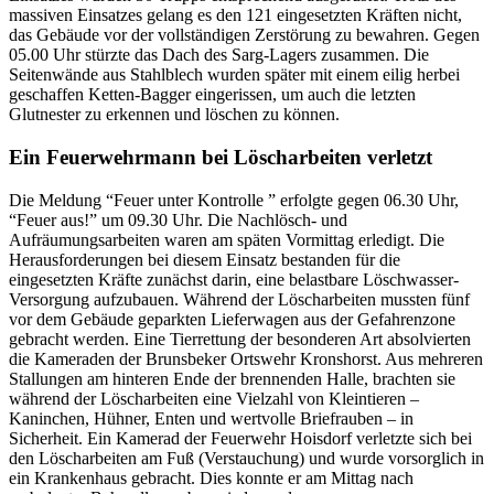
massiven Einsatzes gelang es den 121 eingesetzten Kräften nicht,
das Gebäude vor der vollständigen Zerstörung zu bewahren. Gegen
05.00 Uhr stürzte das Dach des Sarg-Lagers zusammen. Die
Seitenwände aus Stahlblech wurden später mit einem eilig herbei
geschaffen Ketten-Bagger eingerissen, um auch die letzten
Glutnester zu erkennen und löschen zu können.
Ein Feuerwehrmann bei Löscharbeiten verletzt
Die Meldung “Feuer unter Kontrolle ” erfolgte gegen 06.30 Uhr,
“Feuer aus!” um 09.30 Uhr. Die Nachlösch- und
Aufräumungsarbeiten waren am späten Vormittag erledigt. Die
Herausforderungen bei diesem Einsatz bestanden für die
eingesetzten Kräfte zunächst darin, eine belastbare Löschwasser-
Versorgung aufzubauen. Während der Löscharbeiten mussten fünf
vor dem Gebäude geparkten Lieferwagen aus der Gefahrenzone
gebracht werden. Eine Tierrettung der besonderen Art absolvierten
die Kameraden der Brunsbeker Ortswehr Kronshorst. Aus mehreren
Stallungen am hinteren Ende der brennenden Halle, brachten sie
während der Löscharbeiten eine Vielzahl von Kleintieren –
Kaninchen, Hühner, Enten und wertvolle Briefrauben – in
Sicherheit. Ein Kamerad der Feuerwehr Hoisdorf verletzte sich bei
den Löscharbeiten am Fuß (Verstauchung) und wurde vorsorglich in
ein Krankenhaus gebracht. Dies konnte er am Mittag nach