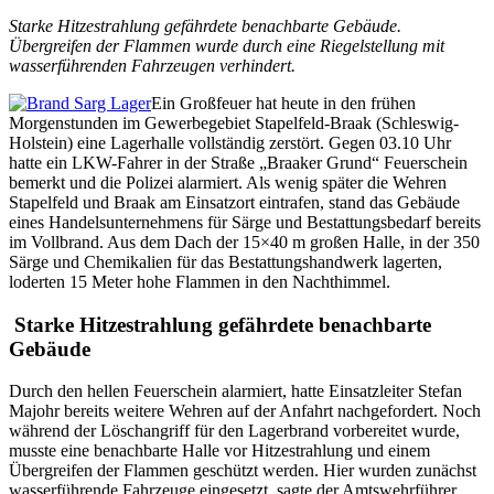
Starke Hitzestrahlung gefährdete benachbarte Gebäude.
Übergreifen der Flammen wurde durch eine Riegelstellung mit
wasserführenden Fahrzeugen verhindert.
Ein Großfeuer hat heute in den frühen
Morgenstunden im Gewerbegebiet Stapelfeld-Braak (Schleswig-
Holstein) eine Lagerhalle vollständig zerstört. Gegen 03.10 Uhr
hatte ein LKW-Fahrer in der Straße „Braaker Grund“ Feuerschein
bemerkt und die Polizei alarmiert. Als wenig später die Wehren
Stapelfeld und Braak am Einsatzort eintrafen, stand das Gebäude
eines Handelsunternehmens für Särge und Bestattungsbedarf bereits
im Vollbrand. Aus dem Dach der 15×40 m großen Halle, in der 350
Särge und Chemikalien für das Bestattungshandwerk lagerten,
loderten 15 Meter hohe Flammen in den Nachthimmel.
Starke Hitzestrahlung gefährdete benachbarte
Gebäude
Durch den hellen Feuerschein alarmiert, hatte Einsatzleiter Stefan
Majohr bereits weitere Wehren auf der Anfahrt nachgefordert. Noch
während der Löschangriff für den Lagerbrand vorbereitet wurde,
musste eine benachbarte Halle vor Hitzestrahlung und einem
Übergreifen der Flammen geschützt werden. Hier wurden zunächst
wasserführende Fahrzeuge eingesetzt, sagte der Amtswehrführer.