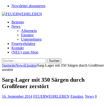
Newsletter abonnieren
Beiträge
News
Allgemein
Einsätze
Unternehmen
Feuerwehrlabor
Kontakt
(NEU) zum Shop
Suchen
nach:
Startseite
News
Einsätze
Sarg-Lager mit 350 Särgen durch Großfeuer
zerstört
Sarg-Lager mit 350 Särgen durch
Großfeuer zerstört
16. September 2014
FEUERWEHRLEBEN
Einsätze
,
News
0