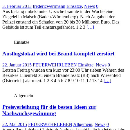
3. Februar 2013
fredericwerrmann
Einsätze
,
News
0
Aus bislang unbekannter Ursache brannte in der Woche eine
Ziegelei in Malsch (Baden-Württemberg). Nach Angaben der
Polizei entstand ein Schaden von 20 bis 30 Millionen Euro. Das
Gebäude ist zum Teil einsturzgefährdet. 1 2 3
[…]
Einsätze
Ausflugslokal wird bei Brand komplett zerstört
22. Januar 2015
FEUERWEHRLEBEN
Einsätze
,
News
0
Letzten Freitag wurden um kurz vor 23:00 Uhr sieben Wehren des
Bezirkes Lilienfeld zu einem Brandeinsatz (B3) nach Wiesenfeld
(Österreich) alarmiert. 1 2 3 4 5 6 7 8 9 10 11 12 13 14
[…]
Allgemein
Preisverleihung für die besten Ideen zur
Nachwuchsgewinnung
22. Mai 2015
FEUERWEHRLEBEN
Allgemein
,
News
0
Hansa-Park Inhaber Christoph Andreas Leicht hatte im letzten Jahr