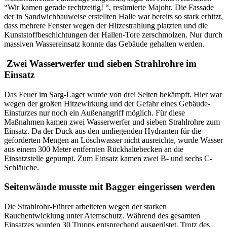
“Wir kamen gerade rechtzeitig! “, resümierte Majohr. Die Fassade
der in Sandwichbauweise erstellten Halle war bereits so stark erhitzt,
dass mehrere Fenster wegen der Hitzestrahlung platzten und die
Kunststoffbeschichtungen der Hallen-Tore zerschmolzen. Nur durch
massiven Wassereinsatz konnte das Gebäude gehalten werden.
Zwei Wasserwerfer und sieben Strahlrohre im
Einsatz
Das Feuer im Sarg-Lager wurde von drei Seiten bekämpft. Hier war
wegen der großen Hitzewirkung und der Gefahr eines Gebäude-
Einsturzes nur noch ein Außenangriff möglich. Für diese
Maßnahmen kamen zwei Wasserwerfer und sieben Strahlrohre zum
Einsatz. Da der Duck aus den umliegenden Hydranten für die
geforderten Mengen an Löschwasser nicht ausreichte, wurde Wasser
aus einem 300 Meter entfernten Rückhaltebecken an die
Einsatzstelle gepumpt. Zum Einsatz kamen zwei B- und sechs C-
Schläuche.
Seitenwände musste mit Bagger eingerissen werden
Die Strahlrohr-Führer arbeiteten wegen der starken
Rauchentwicklung unter Atemschutz. Während des gesamten
Einsatzes wurden 30 Trupps entsprechend ausgerüstet. Trotz des