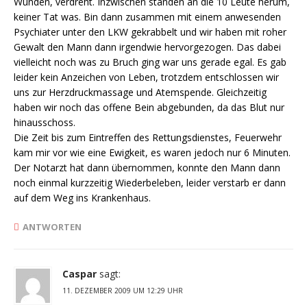
Wunden, verdreht. Inzwischen standen an die 10 Leute herum,
keiner Tat was. Bin dann zusammen mit einem anwesenden
Psychiater unter den LKW gekrabbelt und wir haben mit roher
Gewalt den Mann dann irgendwie hervorgezogen. Das dabei
vielleicht noch was zu Bruch ging war uns gerade egal. Es gab
leider kein Anzeichen von Leben, trotzdem entschlossen wir
uns zur Herzdruckmassage und Atemspende. Gleichzeitig
haben wir noch das offene Bein abgebunden, da das Blut nur
hinausschoss.
Die Zeit bis zum Eintreffen des Rettungsdienstes, Feuerwehr
kam mir vor wie eine Ewigkeit, es waren jedoch nur 6 Minuten.
Der Notarzt hat dann übernommen, konnte den Mann dann
noch einmal kurzzeitig Wiederbeleben, leider verstarb er dann
auf dem Weg ins Krankenhaus.
ANTWORTEN
Caspar
sagt:
11. DEZEMBER 2009 UM 12:29 UHR