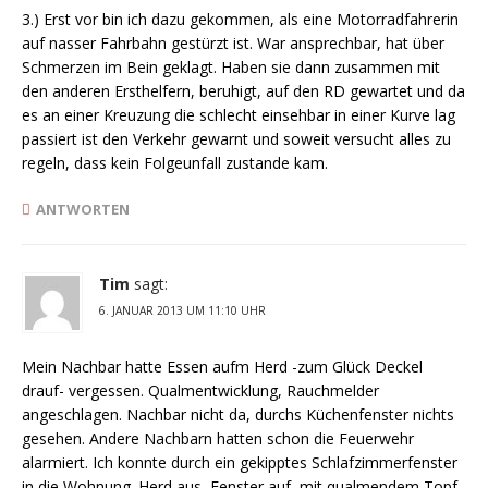
3.) Erst vor bin ich dazu gekommen, als eine Motorradfahrerin
auf nasser Fahrbahn gestürzt ist. War ansprechbar, hat über
Schmerzen im Bein geklagt. Haben sie dann zusammen mit
den anderen Ersthelfern, beruhigt, auf den RD gewartet und da
es an einer Kreuzung die schlecht einsehbar in einer Kurve lag
passiert ist den Verkehr gewarnt und soweit versucht alles zu
regeln, dass kein Folgeunfall zustande kam.
ANTWORTEN
Tim
sagt:
6. JANUAR 2013 UM 11:10 UHR
Mein Nachbar hatte Essen aufm Herd -zum Glück Deckel
drauf- vergessen. Qualmentwicklung, Rauchmelder
angeschlagen. Nachbar nicht da, durchs Küchenfenster nichts
gesehen. Andere Nachbarn hatten schon die Feuerwehr
alarmiert. Ich konnte durch ein gekipptes Schlafzimmerfenster
in die Wohnung. Herd aus, Fenster auf, mit qualmendem Topf