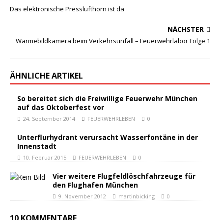
Das elektronische Presslufthorn ist da
NÄCHSTER
Wärmebildkamera beim Verkehrsunfall – Feuerwehrlabor Folge 1
ÄHNLICHE ARTIKEL
So bereitet sich die Freiwillige Feuerwehr München
auf das Oktoberfest vor
24. September 2014
FEUERWEHRLEBEN
0
Unterflurhydrant verursacht Wasserfontäne in der
Innenstadt
10. Februar 2015
FEUERWEHRLEBEN
0
Vier weitere Flugfeldlöschfahrzeuge für
den Flughafen München
9. November 2012
martinbicking
0
10 KOMMENTARE