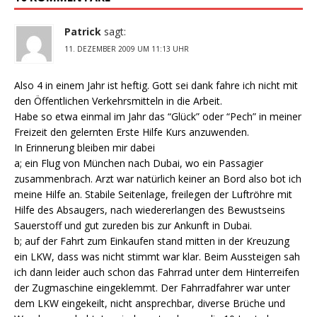
Patrick
sagt:
11. DEZEMBER 2009 UM 11:13 UHR
Also 4 in einem Jahr ist heftig. Gott sei dank fahre ich nicht mit
den Öffentlichen Verkehrsmitteln in die Arbeit.
Habe so etwa einmal im Jahr das “Glück” oder “Pech” in meiner
Freizeit den gelernten Erste Hilfe Kurs anzuwenden.
In Erinnerung bleiben mir dabei
a; ein Flug von München nach Dubai, wo ein Passagier
zusammenbrach. Arzt war natürlich keiner an Bord also bot ich
meine Hilfe an. Stabile Seitenlage, freilegen der Luftröhre mit
Hilfe des Absaugers, nach wiedererlangen des Bewustseins
Sauerstoff und gut zureden bis zur Ankunft in Dubai.
b; auf der Fahrt zum Einkaufen stand mitten in der Kreuzung
ein LKW, dass was nicht stimmt war klar. Beim Aussteigen sah
ich dann leider auch schon das Fahrrad unter dem Hinterreifen
der Zugmaschine eingeklemmt. Der Fahrradfahrer war unter
dem LKW eingekeilt, nicht ansprechbar, diverse Brüche und