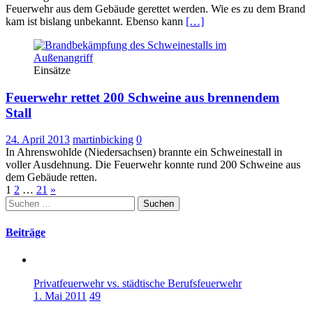
Feuerwehr aus dem Gebäude gerettet werden. Wie es zu dem Brand
kam ist bislang unbekannt. Ebenso kann
[…]
Einsätze
Feuerwehr rettet 200 Schweine aus brennendem
Stall
24. April 2013
martinbicking
0
In Ahrenswohlde (Niedersachsen) brannte ein Schweinestall in
voller Ausdehnung. Die Feuerwehr konnte rund 200 Schweine aus
dem Gebäude retten.
Seitennummerierung
1
2
…
21
»
Suchen
der
nach:
Beiträge
Beiträge
Privatfeuerwehr vs. städtische Berufsfeuerwehr
1. Mai 2011
49