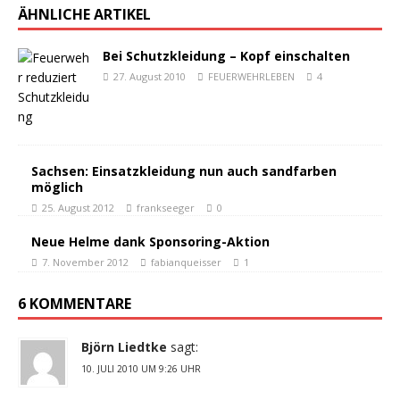
ÄHNLICHE ARTIKEL
Bei Schutzkleidung – Kopf einschalten
27. August 2010
FEUERWEHRLEBEN
4
Sachsen: Einsatzkleidung nun auch sandfarben
möglich
25. August 2012
frankseeger
0
Neue Helme dank Sponsoring-Aktion
7. November 2012
fabianqueisser
1
6 KOMMENTARE
Björn Liedtke
sagt:
10. JULI 2010 UM 9:26 UHR