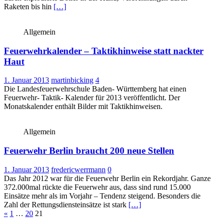
Raketen bis hin
[…]
Allgemein
Feuerwehrkalender – Taktikhinweise statt nackter
Haut
1. Januar 2013
martinbicking
4
Die Landesfeuerwehrschule Baden- Württemberg hat einen
Feuerwehr- Taktik- Kalender für 2013 veröffentlicht. Der
Monatskalender enthält Bilder mit Taktikhinweisen.
Allgemein
Feuerwehr Berlin braucht 200 neue Stellen
1. Januar 2013
fredericwerrmann
0
Das Jahr 2012 war für die Feuerwehr Berlin ein Rekordjahr. Ganze
372.000mal rückte die Feuerwehr aus, dass sind rund 15.000
Einsätze mehr als im Vorjahr – Tendenz steigend. Besonders die
Zahl der Rettungsdiensteinsätze ist stark
[…]
Seitennummerierung
«
1
…
20
21