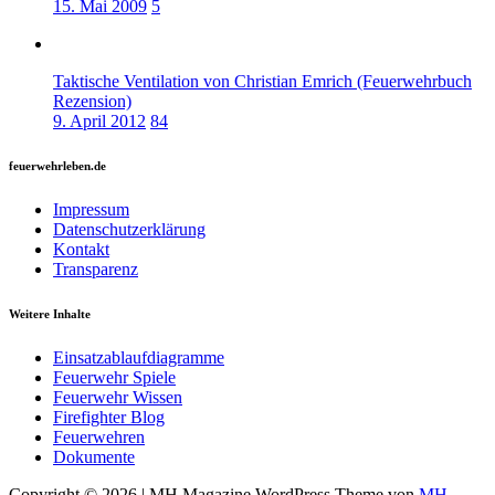
15. Mai 2009
5
Taktische Ventilation von Christian Emrich (Feuerwehrbuch
Rezension)
9. April 2012
84
feuerwehrleben.de
Impressum
Datenschutzerklärung
Kontakt
Transparenz
Weitere Inhalte
Einsatzablaufdiagramme
Feuerwehr Spiele
Feuerwehr Wissen
Firefighter Blog
Feuerwehren
Dokumente
Copyright © 2026 | MH Magazine WordPress Theme von
MH