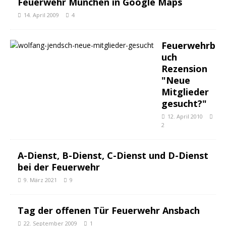
Feuerwehr München in Google Maps
14. April 2009
4
Feuerwehrb
uch
Rezension
"Neue
Mitglieder
gesucht?"
12. April 2010
2
A-Dienst, B-Dienst, C-Dienst und D-Dienst
bei der Feuerwehr
9. März 2021
9
Tag der offenen Tür Feuerwehr Ansbach
22. September 2009
1