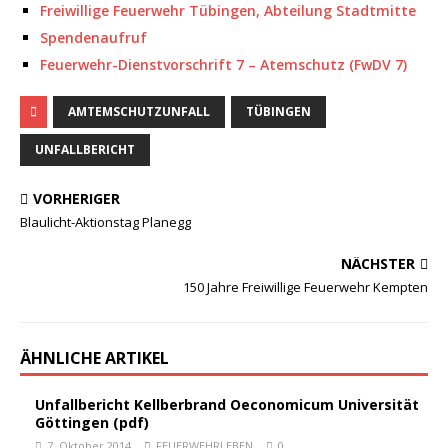
Freiwillige Feuerwehr Tübingen, Abteilung Stadtmitte
Spendenaufruf
Feuerwehr-Dienstvorschrift 7 – Atemschutz (FwDV 7)
AMTEMSCHUTZUNFALL
TÜBINGEN
UNFALLBERICHT
VORHERIGER
Blaulicht-Aktionstag Planegg
NÄCHSTER
150 Jahre Freiwillige Feuerwehr Kempten
ÄHNLICHE ARTIKEL
Unfallbericht Kellberbrand Oeconomicum Universität
Göttingen (pdf)
7. Oktober 2014
FEUERWEHRLEBEN
0