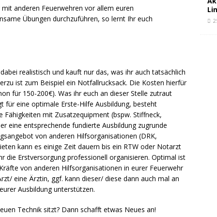
Ak
ng mit anderen Feuerwehren vor allem euren
Li
nsame Übungen durchzuführen, so lernt Ihr euch
2
 dabei realistisch und kauft nur das, was ihr auch tatsächlich
erzu ist zum Beispiel ein Notfallrucksack. Die Kosten hierfür
on für 150-200€). Was ihr euch an dieser Stelle zutraut
gt für eine optimale Erste-Hilfe Ausbildung, besteht
e Fähigkeiten mit Zusatzequipment (bspw. Stiffneck,
er eine entsprechende fundierte Ausbildung zugrunde
ngsangebot von anderen Hilfsorganisationen (DRK,
bieten kann es einige Zeit dauern bis ein RTW oder Notarzt
ihr die Erstversorgung professionell organisieren. Optimal ist
 Kräfte von anderen Hilfsorganisationen in eurer Feuerwehr
Arzt/ eine Ärztin, ggf. kann dieser/ diese dann auch mal an
urer Ausbildung unterstützen.
euen Technik sitzt? Dann schafft etwas Neues an!