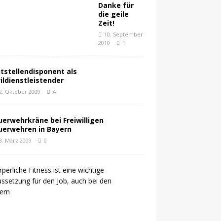
Danke für
die geile
Zeit!
10. September
2010
1
itstellendisponent als
vildienstleistender
2. Oktober 2009
4
uerwehrkräne bei Freiwilligen
uerwehren in Bayern
3. März 2009
0
V
o
n
d
e
r