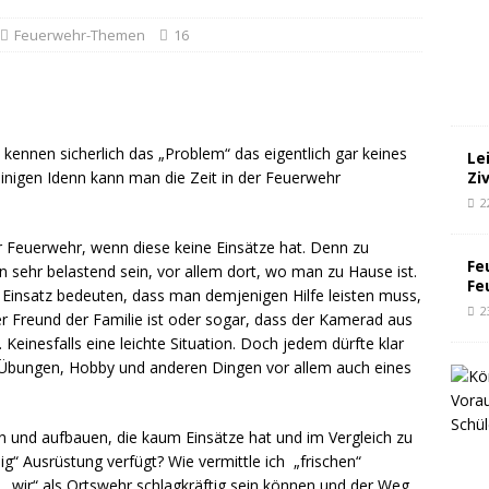
Feuerwehr-Themen
16
 kennen sicherlich das „Problem“ das eigentlich gar keines
Le
Zi
 einigen Idenn kann man die Zeit in der Feuerwehr
2
eder Feuerwehr, wenn diese keine Einsätze hat. Denn zu
Fe
 sehr belastend sein, vor allem dort, wo man zu Hause ist.
Fe
 Einsatz bedeuten, dass man demjenigen Hilfe leisten muss,
2
r Freund der Familie ist oder sogar, dass der Kamerad aus
Keinesfalls eine leichte Situation. Doch jedem dürfte klar
 Übungen, Hobby und anderen Dingen vor allem auch eines
 und aufbauen, die kaum Einsätze hat und im Vergleich zu
“ Ausrüstung verfügt? Wie vermittle ich „frischen“
h „wir“ als Ortswehr schlagkräftig sein können und der Weg