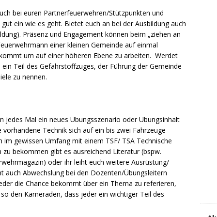
“ auch bei euren Partnerfeuerwehren/Stützpunkten und
gut ein wie es geht. Bietet euch an bei der Ausbildung auch
ildung). Präsenz und Engagement können beim „ziehen an
s Feuerwehrmann einer kleinen Gemeinde auf einmal
ekommt um auf einer höheren Ebene zu arbeiten. Werdet
ein Teil des Gefahrstoffzuges, der Führung der Gemeinde
iele zu nennen.
n jedes Mal ein neues Übungsszenario oder Übungsinhalt
e vorhandene Technik sich auf ein bis zwei Fahrzeuge
uch im gewissen Umfang mit einem TSF/ TSA Technische
en zu bekommen gibt es ausreichend Literatur (bspw.
ehrmagazin) oder ihr leiht euch weitere Ausrüstung/
ht auch Abwechslung bei den Dozenten/Übungsleitern
s jeder die Chance bekommt über ein Thema zu referieren,
t so den Kameraden, dass jeder ein wichtiger Teil des