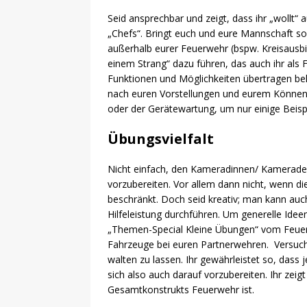
Seid ansprechbar und zeigt, dass ihr „wollt
„Chefs“. Bringt euch und eure Mannschaft so 
außerhalb eurer Feuerwehr (bspw. Kreisausb
einem Strang“ dazu führen, das auch ihr al
Funktionen und Möglichkeiten übertragen b
nach euren Vorstellungen und eurem Können 
oder der Gerätewartung, um nur einige Beisp
Übungsvielfalt
Nicht einfach, den Kameradinnen/ Kamerade
vorzubereiten. Vor allem dann nicht, wenn di
beschränkt. Doch seid kreativ; man kann a
Hilfeleistung durchführen. Um generelle Ide
„Themen-Special Kleine Übungen“ vom Feuerw
Fahrzeuge bei euren Partnerwehren. Versuc
walten zu lassen. Ihr gewährleistet so, das
sich also auch darauf vorzubereiten. Ihr zeig
Gesamtkonstrukts Feuerwehr ist.