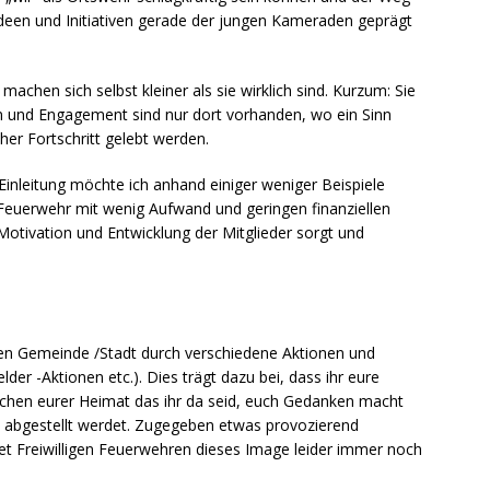
deen und Initiativen gerade der jungen Kameraden geprägt
chen sich selbst kleiner als sie wirklich sind. Kurzum: Sie
ion und Engagement sind nur dort vorhanden, wo ein Sinn
her Fortschritt gelebt werden.
inleitung möchte ich anhand einiger weniger Beispiele
 Feuerwehr mit wenig Aufwand und geringen finanziellen
Motivation und Entwicklung der Mitglieder sorgt und
enen Gemeinde /Stadt durch verschiedene Aktionen und
er -Aktionen etc.). Dies trägt dazu bei, dass ihr eure
chen eurer Heimat das ihr da seid, euch Gedanken macht
“ abgestellt werdet. Zugegeben etwas provozierend
ftet Freiwilligen Feuerwehren dieses Image leider immer noch