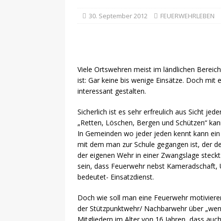
30. September 2012
FEUERWEHRLEBEN
Viele Ortswehren meist im ländlichen Bereich
ist: Gar keine bis wenige Einsätze. Doch mit
interessant gestalten.
Sicherlich ist es sehr erfreulich aus Sicht j
„Retten, Löschen, Bergen und Schützen“ kann
In Gemeinden wo jeder jeden kennt kann ein
mit dem man zur Schule gegangen ist, der de
der eigenen Wehr in einer Zwangslage steckt. 
sein, dass Feuerwehr nebst Kameradschaft,
bedeutet- Einsatzdienst.
Doch wie soll man eine Feuerwehr motivieren
der Stützpunktwehr/ Nachbarwehr über „wenig
Mitgliedern im Alter von 16 Jahren, dass auc