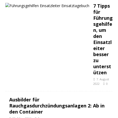
7 Tipps
für
Führung
sgehilfe
n, um
den
Einsatzl
eiter
besser
zu
unterst
ützen
7. August
2022
0
Ausbilder für
Rauchgasdurchzündungsanlagen 2: Ab in
den Container