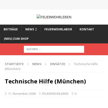
BEITRÄGE
NEWS
FEUERWEHRLABOR
KONTAKT
(NEU) ZUM SHOP
STARTSEITE
NEWS
EINSÄTZE
Technische Hilfe
(München)
Technische Hilfe (München)
11. November 2008
FEUERWEHRLEBEN
0