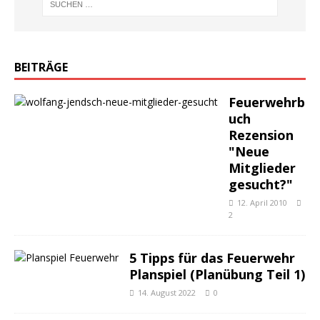
BEITRÄGE
Feuerwehrb
uch
Rezension
"Neue
Mitglieder
gesucht?"
12. April 2010
2
5 Tipps für das Feuerwehr
Planspiel (Planübung Teil 1)
14. August 2022
0