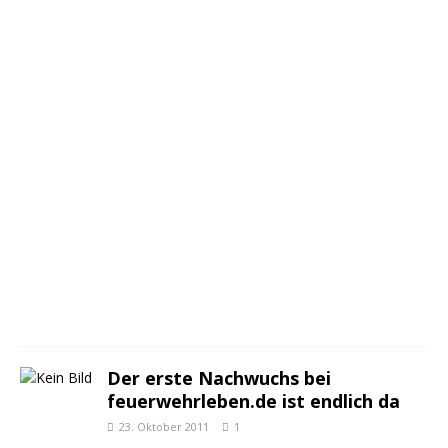
c
h
5
.
O
k
t
o
b
e
r
2
0
1
0
3
Der erste Nachwuchs bei
feuerwehrleben.de ist endlich da
23. Oktober 2011
1