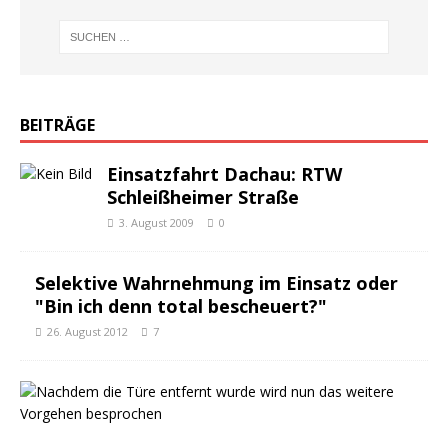
BEITRÄGE
Einsatzfahrt Dachau: RTW
Schleißheimer Straße
3. August 2009
0
Selektive Wahrnehmung im Einsatz oder
"Bin ich denn total bescheuert?"
26. August 2012
7
R
e
s