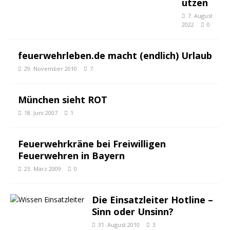
ützen
7. August
2022
0
feuerwehrleben.de macht (endlich) Urlaub
29. November 2010
7
München sieht ROT
18. Juni 2007
1
Feuerwehrkräne bei Freiwilligen
Feuerwehren in Bayern
23. März 2009
0
Die Einsatzleiter Hotline –
Sinn oder Unsinn?
31. August 2010
3