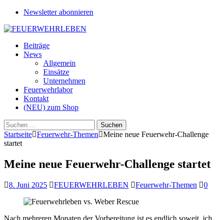
Newsletter abonnieren
Beiträge
News
Allgemein
Einsätze
Unternehmen
Feuerwehrlabor
Kontakt
(NEU) zum Shop
Suchen
nach:
Startseite
Feuerwehr-Themen
Meine neue Feuerwehr-Challenge
startet
Meine neue Feuerwehr-Challenge startet
8. Juni 2025
FEUERWEHRLEBEN
Feuerwehr-Themen
0
Nach mehreren Monaten der Vorbereitung ist es endlich soweit, ich