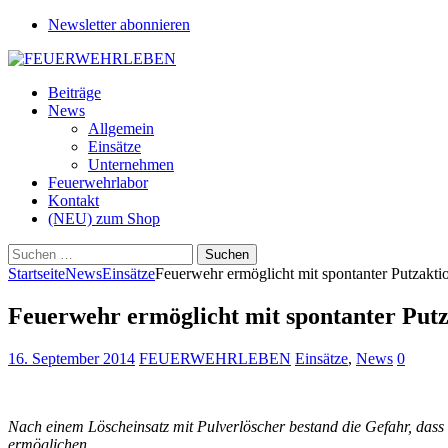
Newsletter abonnieren
Beiträge
News
Allgemein
Einsätze
Unternehmen
Feuerwehrlabor
Kontakt
(NEU) zum Shop
Suchen
nach:
Startseite
News
Einsätze
Feuerwehr ermöglicht mit spontanter Putzakti
Feuerwehr ermöglicht mit spontanter Putz
16. September 2014
FEUERWEHRLEBEN
Einsätze
,
News
0
Nach einem Löscheinsatz mit Pulverlöscher bestand die Gefahr, dass e
ermöglichen.