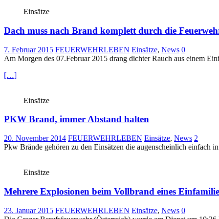
Einsätze
Dach muss nach Brand komplett durch die Feuerweh
7. Februar 2015
FEUERWEHRLEBEN
Einsätze
,
News
0
Am Morgen des 07.Februar 2015 drang dichter Rauch aus einem Einf
[…]
Einsätze
PKW Brand, immer Abstand halten
20. November 2014
FEUERWEHRLEBEN
Einsätze
,
News
2
Pkw Brände gehören zu den Einsätzen die augenscheinlich einfach in 
Einsätze
Mehrere Explosionen beim Vollbrand eines Einfamili
23. Januar 2015
FEUERWEHRLEBEN
Einsätze
,
News
0