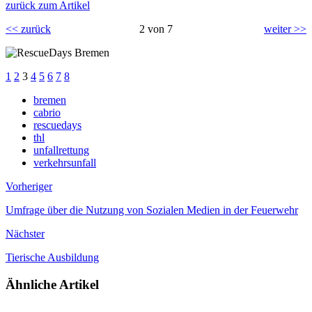
zurück zum Artikel
<< zurück
2 von 7
weiter >>
1
2
3
4
5
6
7
8
bremen
cabrio
rescuedays
thl
unfallrettung
verkehrsunfall
Vorheriger
Umfrage über die Nutzung von Sozialen Medien in der Feuerwehr
Nächster
Tierische Ausbildung
Ähnliche Artikel