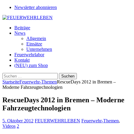
Newsletter abonnieren
Beiträge
News
Allgemein
Einsätze
Unternehmen
Feuerwehrlabor
Kontakt
(NEU) zum Shop
Suchen
nach:
Startseite
Feuerwehr-Themen
RescueDays 2012 in Bremen –
Moderne Fahrzeugtechnologien
RescueDays 2012 in Bremen – Moderne
Fahrzeugtechnologien
5. Oktober 2012
FEUERWEHRLEBEN
Feuerwehr-Themen
,
Videos
2