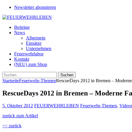
Newsletter abonnieren
Beiträge
News
Allgemein
Einsätze
Unternehmen
Feuerwehrlabor
Kontakt
(NEU) zum Shop
Suchen
nach:
Startseite
Feuerwehr-Themen
RescueDays 2012 in Bremen – Moderne
RescueDays 2012 in Bremen – Moderne Fa
5. Oktober 2012
FEUERWEHRLEBEN
Feuerwehr-Themen
,
Video
zurück zum Artikel
<< zurück