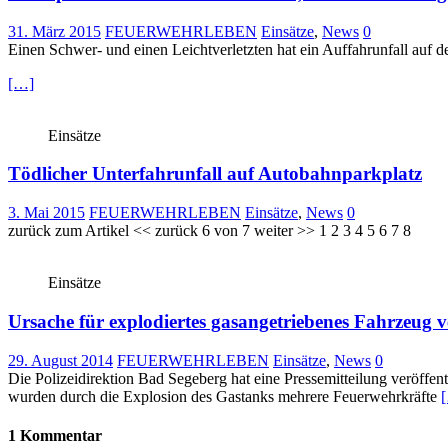
31. März 2015
FEUERWEHRLEBEN
Einsätze
,
News
0
Einen Schwer- und einen Leichtverletzten hat ein Auffahrunfall auf d
[…]
Einsätze
Tödlicher Unterfahrunfall auf Autobahnparkplatz
3. Mai 2015
FEUERWEHRLEBEN
Einsätze
,
News
0
zurück zum Artikel << zurück 6 von 7 weiter >> 1 2 3 4 5 6 7 8
Einsätze
Ursache für explodiertes gasangetriebenes Fahrzeug ve
29. August 2014
FEUERWEHRLEBEN
Einsätze
,
News
0
Die Polizeidirektion Bad Segeberg hat eine Pressemitteilung veröff
wurden durch die Explosion des Gastanks mehrere Feuerwehrkräfte
1 Kommentar