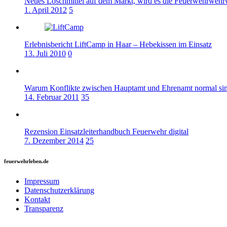
Neues Löschmittel auf dem Markt, wird es die Feuerwehrwehrw
1. April 2012
5
Erlebnisbericht LiftCamp in Haar – Hebekissen im Einsatz
13. Juli 2010
0
Warum Konflikte zwischen Hauptamt und Ehrenamt normal si
14. Februar 2011
35
Rezension Einsatzleiterhandbuch Feuerwehr digital
7. Dezember 2014
25
feuerwehrleben.de
Impressum
Datenschutzerklärung
Kontakt
Transparenz