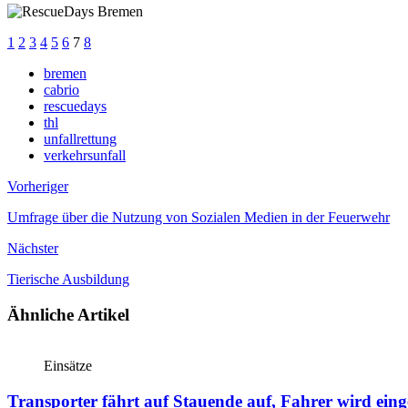
1
2
3
4
5
6
7
8
bremen
cabrio
rescuedays
thl
unfallrettung
verkehrsunfall
Vorheriger
Umfrage über die Nutzung von Sozialen Medien in der Feuerwehr
Nächster
Tierische Ausbildung
Ähnliche Artikel
Einsätze
Transporter fährt auf Stauende auf, Fahrer wird ein