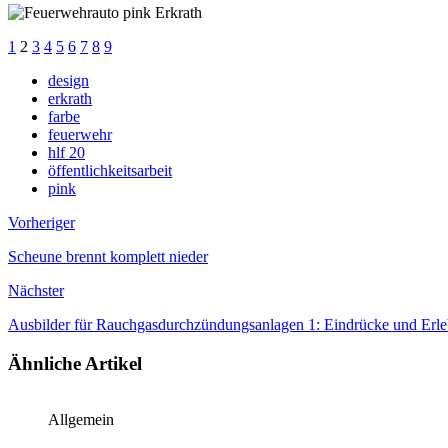
1
2
3
4
5
6
7
8
9
design
erkrath
farbe
feuerwehr
hlf 20
öffentlichkeitsarbeit
pink
Vorheriger
Scheune brennt komplett nieder
Nächster
Ausbilder für Rauchgasdurchzündungsanlagen 1: Eindrücke und Erle
Ähnliche Artikel
Allgemein