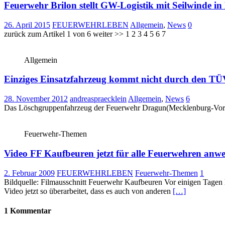
Feuerwehr Brilon stellt GW-Logistik mit Seilwinde in
26. April 2015
FEUERWEHRLEBEN
Allgemein
,
News
0
zurück zum Artikel 1 von 6 weiter >> 1 2 3 4 5 6 7
Allgemein
Einziges Einsatzfahrzeug kommt nicht durch den T
28. November 2012
andreaspraecklein
Allgemein
,
News
6
Das Löschgruppenfahrzeug der Feuerwehr Dragun(Mecklenburg-Vorpo
Feuerwehr-Themen
Video FF Kaufbeuren jetzt für alle Feuerwehren anw
2. Februar 2009
FEUERWEHRLEBEN
Feuerwehr-Themen
1
Bildquelle: Filmausschnitt Feuerwehr Kaufbeuren Vor einigen Tagen 
Video jetzt so überarbeitet, dass es auch von anderen
[…]
1 Kommentar