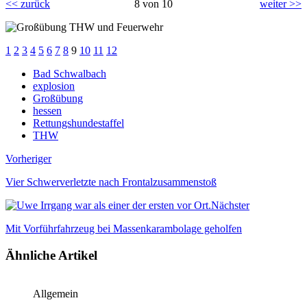
<< zurück
8 von 10
weiter >>
1
2
3
4
5
6
7
8
9
10
11
12
Bad Schwalbach
explosion
Großübung
hessen
Rettungshundestaffel
THW
Vorheriger
Vier Schwerverletzte nach Frontalzusammenstoß
Nächster
Mit Vorführfahrzeug bei Massenkarambolage geholfen
Ähnliche Artikel
Allgemein