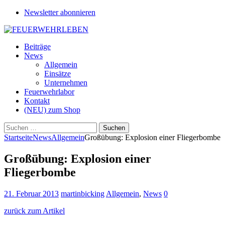
Newsletter abonnieren
Beiträge
News
Allgemein
Einsätze
Unternehmen
Feuerwehrlabor
Kontakt
(NEU) zum Shop
Suchen
nach:
Startseite
News
Allgemein
Großübung: Explosion einer Fliegerbombe
Großübung: Explosion einer
Fliegerbombe
21. Februar 2013
martinbicking
Allgemein
,
News
0
zurück zum Artikel