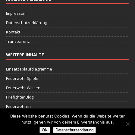
Impressum
Datenschutzerklärung
Kontakt
Transparenz
WEITERE INHALTE
Einsatzablaufdiagramme
Feuerwehr Spiele
Feuerwehr Wissen
Firefighter Blog
Feuerwehren
Dokumente
Diese Website benutzt Cookies. Wenn du die Website weiter
nutzt, gehen wir von deinem Einverständnis aus.
OK
Datenschutzerklärung
Copyright © 2026 | MH Magazine WordPress Theme von
MH Themes