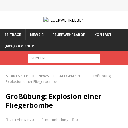
BEITRÄGE
NEWS
FEUERWEHRLABOR
KONTAKT
(NEU) ZUM SHOP
STARTSEITE
NEWS
ALLGEMEIN
Großübung:
Explosion einer Fliegerbombe
Großübung: Explosion einer
Fliegerbombe
21. Februar 2013
martinbicking
0