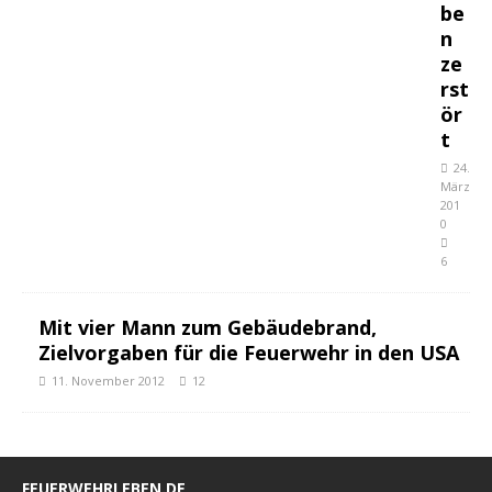
be
n
ze
rst
ör
t
24.
März
201
0
6
Mit vier Mann zum Gebäudebrand,
Zielvorgaben für die Feuerwehr in den USA
11. November 2012
12
FEUERWEHRLEBEN.DE