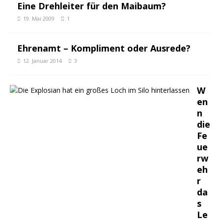
Eine Drehleiter für den Maibaum?
19. Mai 2009
1
Ehrenamt – Kompliment oder Ausrede?
12. Januar 2014
3
W
en
n
die
Fe
ue
rw
eh
r
da
s
Le