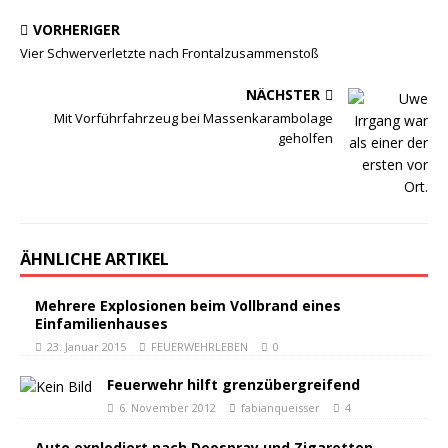
VORHERIGER
Vier Schwerverletzte nach Frontalzusammenstoß
NÄCHSTER
Mit Vorführfahrzeug bei Massenkarambolage
geholfen
ÄHNLICHE ARTIKEL
Mehrere Explosionen beim Vollbrand eines
Einfamilienhauses
23. Januar 2015
FEUERWEHRLEBEN
0
Feuerwehr hilft grenzübergreifend
6. November 2012
fabianqueisser
4
Auto explodiert nach Deospray und Zigaretten