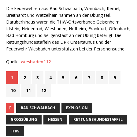
Die Feuerwehren aus Bad Schwalbach, Wambach, Kemel,
Breithardt und Watzelhain nahmen an der Übung teil.
Darüberhinaus waren die THW-Ortsverbände Geisenheim,
Idstein, Heidenrod, Wiesbaden, Hofheim, Frankfurt, Offenbach,
Bad Homburg und Seligenstadt an der Übung beteiligt. Die
Rettungshundestaffeln des DRK Untertaunus und der
Feuerwehr Wiesbaden unterstützten bei der Personensuche.
Quelle:
wiesbaden112
1
2
3
4
5
6
7
8
9
10
11
12
BAD SCHWALBACH
EXPLOSION
GROSSÜBUNG
HESSEN
RETTUNGSHUNDESTAFFEL
THW