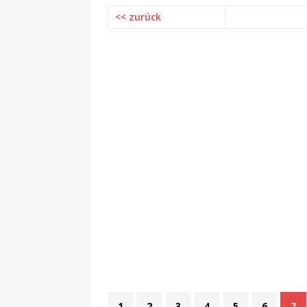
<< zurück
1
2
3
4
5
6
7