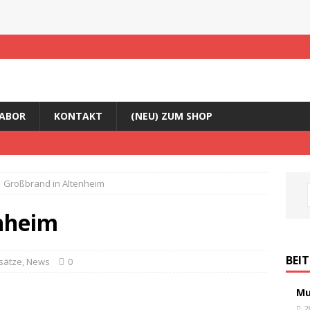
ABOR
KONTAKT
(NEU) ZUM SHOP
Großbrand in Altenheim
nheim
BEI
sätze
,
News
0
Mu
2