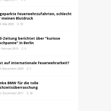
geparkte Feuerwehrzufahrten, schlecht
r meinen Blutdruck
4. Mai 2009
10
ld-Zeitung berichtet über "kuriose
schpanne" in Berlin
. Februar 2013
5
st auf internationale Feuerwehrarbeit?
3. November 2009
1
nke BMW für die tolle
chzeitsüberraschung
5. Dezember 2011
18