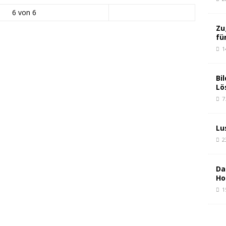
6 von 6
Zu
fü
1
Bi
Lö
7
Lu
2
Da
Ho
1