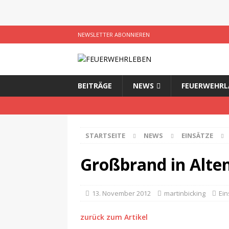
NEWSLETTER ABONNIEREN
BEITRÄGE
NEWS
FEUERWEHRL
STARTSEITE
NEWS
EINSÄTZE
Großbrand in Alte
13. November 2012
martinbicking
Ein
zurück zum Artikel