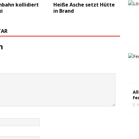
bahn kollidiert
Heiße Asche setzt Hütte
xi
in Brand
TAR
n
Al
Fe
1