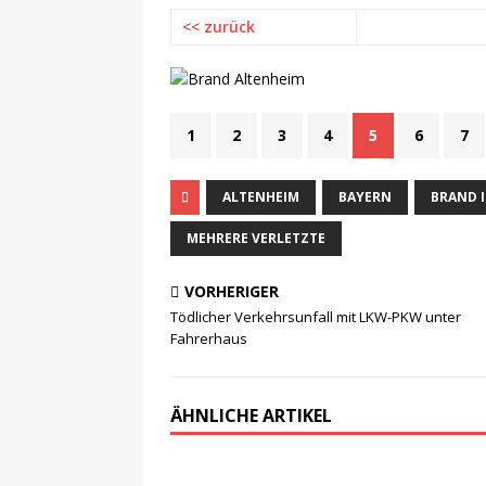
<< zurück
1
2
3
4
5
6
7
ALTENHEIM
BAYERN
BRAND 
MEHRERE VERLETZTE
VORHERIGER
Tödlicher Verkehrsunfall mit LKW-PKW unter
Fahrerhaus
ÄHNLICHE ARTIKEL