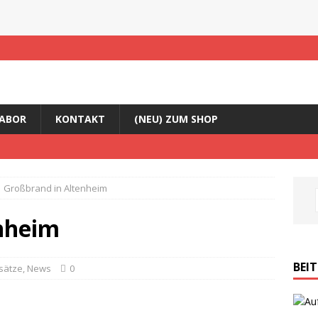
ABOR
KONTAKT
(NEU) ZUM SHOP
Großbrand in Altenheim
nheim
BEI
sätze
,
News
0