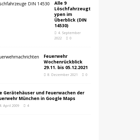
Alle 9
Löschfahrzeugt
ypen im
Überblick (DIN
14530)
4. September
2022
0
Feuerwehr
Wochenrückblick
29.11. bis 05.12.2021
8. Dezember 2021
0
le Gerätehäuser und Feuerwachen der
uerwehr München in Google Maps
4. April 2009
4