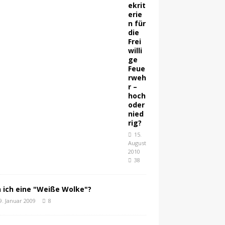
ekrit
erie
n für
die
Frei
willi
ge
Feue
rweh
r –
hoch
oder
nied
rig?
15.
August
2010
38
n ich eine "Weiße Wolke"?
9. Januar 2009
8