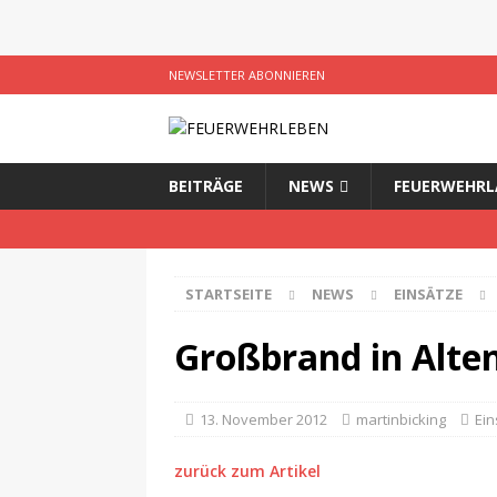
NEWSLETTER ABONNIEREN
BEITRÄGE
NEWS
FEUERWEHRL
STARTSEITE
NEWS
EINSÄTZE
Großbrand in Alte
13. November 2012
martinbicking
Ein
zurück zum Artikel