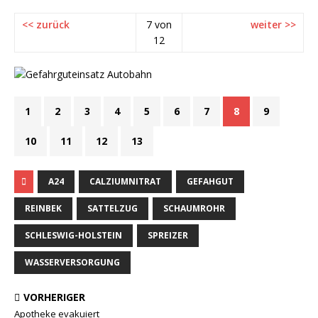
<< zurück
7 von
weiter >>
12
1
2
3
4
5
6
7
8
9
10
11
12
13
A24
CALZIUMNITRAT
GEFAHGUT
REINBEK
SATTELZUG
SCHAUMROHR
SCHLESWIG-HOLSTEIN
SPREIZER
WASSERVERSORGUNG
VORHERIGER
Apotheke evakuiert