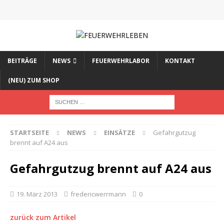
BEITRÄGE
NEWS
FEUERWEHRLABOR
KONTAKT
(NEU) ZUM SHOP
STARTSEITE
NEWS
EINSÄTZE
Gefahrgutzug
brennt auf A24 aus
Gefahrgutzug brennt auf A24 aus
19. März 2013
fredericwerrmann
0
zurück zum Artikel