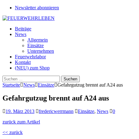
Newsletter abonnieren
Beiträge
News
Allgemein
Einsätze
Unternehmen
Feuerwehrlabor
Kontakt
(NEU) zum Shop
Suchen
nach:
Startseite
News
Einsätze
Gefahrgutzug brennt auf A24 aus
Gefahrgutzug brennt auf A24 aus
19. März 2013
fredericwerrmann
Einsätze
,
News
0
zurück zum Artikel
<< zurück