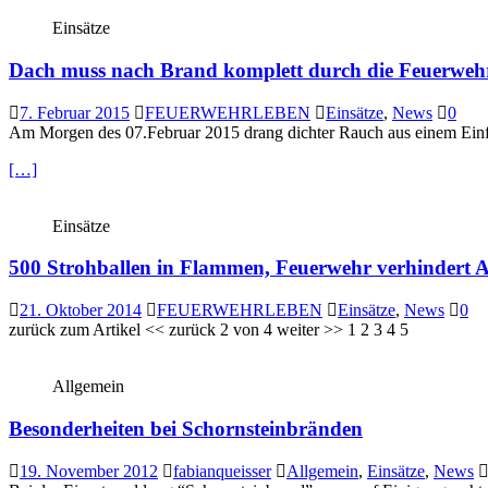
Einsätze
Dach muss nach Brand komplett durch die Feuerweh
7. Februar 2015
FEUERWEHRLEBEN
Einsätze
,
News
0
Am Morgen des 07.Februar 2015 drang dichter Rauch aus einem Einf
[…]
Einsätze
500 Strohballen in Flammen, Feuerwehr verhindert 
21. Oktober 2014
FEUERWEHRLEBEN
Einsätze
,
News
0
zurück zum Artikel << zurück 2 von 4 weiter >> 1 2 3 4 5
Allgemein
Besonderheiten bei Schornsteinbränden
19. November 2012
fabianqueisser
Allgemein
,
Einsätze
,
News