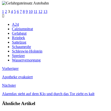
1
2
3
4
5
6
7
8
9
10
11
12
13
A24
Calziumnitrat
Gefahgut
Reinbek
Sattelzug
Schaumrohr
Schleswig-Holstein
Spreizer
Wasserversorgung
Vorheriger
Apotheke evakuiert
Nächster
Alarmfax steht auf dem Klo und durch das Tor zieht es kalt
Ähnliche Artikel