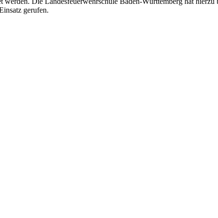
t werden. Die Landesfeuerwehrschule Baden-Württemberg hat hierzu ber
Einsatz gerufen.