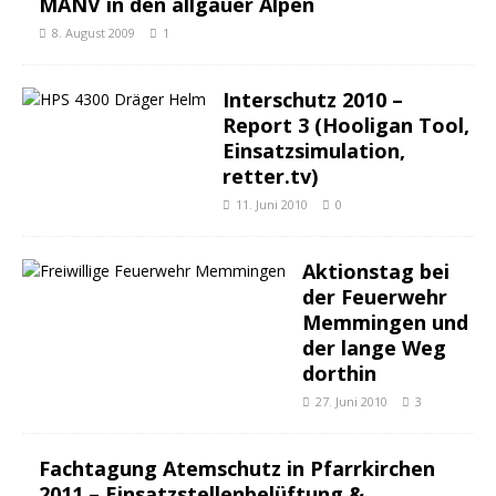
MANV in den allgäuer Alpen
8. August 2009
1
Interschutz 2010 –
Report 3 (Hooligan Tool,
Einsatzsimulation,
retter.tv)
11. Juni 2010
0
Aktionstag bei
der Feuerwehr
Memmingen und
der lange Weg
dorthin
27. Juni 2010
3
Fachtagung Atemschutz in Pfarrkirchen
2011 – Einsatzstellenbelüftung &