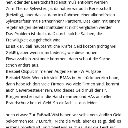
her, oder der Bereitschaftsdienst muß entlohnt werden.
Zum Thema Sylvester: Ja, da haben wir auch Bereitschaft
(freiwillig), aber das ist dann im Rahmen einer alkoholfreien
Sylvesterfeier mit Partnerinnen/ Partnern. Das kann mit einem
regelmäßigen Bereitschaftsdienst nicht verglichen werden.
Das Problem ist doch, daß durch solche Sachen, die
Freiwilligkeit ausgehebelt wird.
Es ist klar, daß hauptamtliche Kräfte Geld kosten (richtig viel
Geld!!!), aber wenn man bedenkt, wie diese hohen
Einsatzzahlen zustande kommen, dann schaut die Sache
schon anders aus.
Beispiel Ölspur: In meinen Augen keine FW-Aufgabe
Beispiel BMA: Wenn ich viele BMAs im Ausrückebereich habe,
dann habe ich dort viele Firmen, wo viele Firmen sind, kommt
auch Gewerbesteuer rein. Und dieses Geld muß der Hr.
Bürgermeister mal in die Hand nehmen und HAs anstellen.
Brandschutz kostet Geld. So einfach ist das leider.
noch etwas: Zur Fußball-WM haben wir selbstverständlich Geld
bekommen (ca. 7 Euro/h). Nicht die Welt, aber es zeigt, daß es
erstens möglich ist, und zweitens zeigt es, daß die Leistung