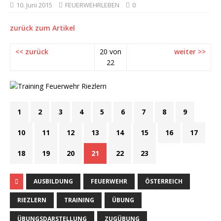
10. Juni 2015
FEUERWEHRLEBEN
0
zurück zum Artikel
<< zurück
20 von
weiter >>
22
1
2
3
4
5
6
7
8
9
10
11
12
13
14
15
16
17
18
19
20
21
22
23
AUSBILDUNG
FEUERWEHR
ÖSTERREICH
RIEZLERN
TRAINING
ÜBUNG
ÜBUNGSDARSTELLUNG
ZUGÜBUNG