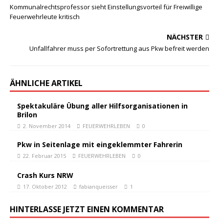
Kommunalrechtsprofessor sieht Einstellungsvorteil für Freiwillige
Feuerwehrleute kritisch
NÄCHSTER
Unfallfahrer muss per Sofortrettung aus Pkw befreit werden
ÄHNLICHE ARTIKEL
Spektakuläre Übung aller Hilfsorganisationen in
Brilon
2. November 2014
FEUERWEHRLEBEN
0
Pkw in Seitenlage mit eingeklemmter Fahrerin
22. Februar 2015
FEUERWEHRLEBEN
0
Crash Kurs NRW
17. Oktober 2012
fabianqueisser
1
HINTERLASSE JETZT EINEN KOMMENTAR