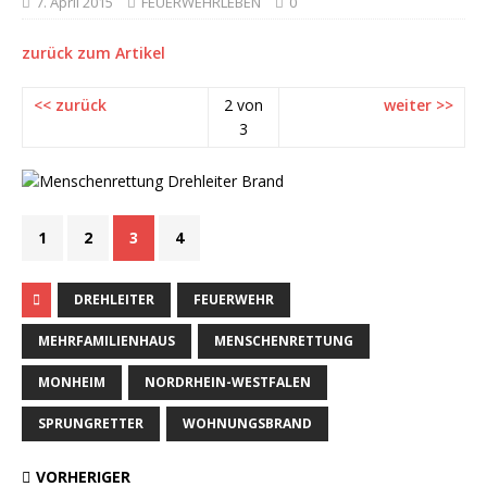
7. April 2015
FEUERWEHRLEBEN
0
zurück zum Artikel
<< zurück
2 von
weiter >>
3
1
2
3
4
DREHLEITER
FEUERWEHR
MEHRFAMILIENHAUS
MENSCHENRETTUNG
MONHEIM
NORDRHEIN-WESTFALEN
SPRUNGRETTER
WOHNUNGSBRAND
VORHERIGER