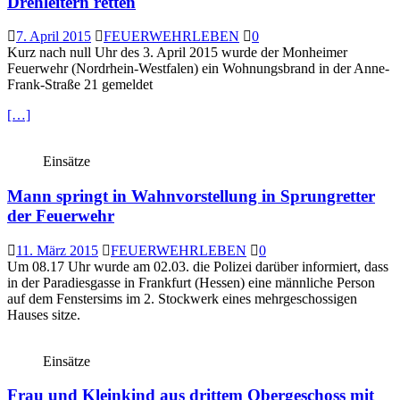
Drehleitern retten
7. April 2015
FEUERWEHRLEBEN
0
Kurz nach null Uhr des 3. April 2015 wurde der Monheimer
Feuerwehr (Nordrhein-Westfalen) ein Wohnungsbrand in der Anne-
Frank-Straße 21 gemeldet
[…]
Einsätze
Mann springt in Wahnvorstellung in Sprungretter
der Feuerwehr
11. März 2015
FEUERWEHRLEBEN
0
Um 08.17 Uhr wurde am 02.03. die Polizei darüber informiert, dass
in der Paradiesgasse in Frankfurt (Hessen) eine männliche Person
auf dem Fenstersims im 2. Stockwerk eines mehrgeschossigen
Hauses sitze.
Einsätze
Frau und Kleinkind aus drittem Obergeschoss mit