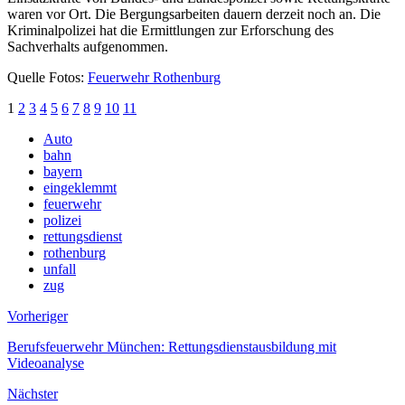
waren vor Ort. Die Bergungsarbeiten dauern derzeit noch an. Die
Kriminalpolizei hat die Ermittlungen zur Erforschung des
Sachverhalts aufgenommen.
Quelle Fotos:
Feuerwehr Rothenburg
1
2
3
4
5
6
7
8
9
10
11
Auto
bahn
bayern
eingeklemmt
feuerwehr
polizei
rettungsdienst
rothenburg
unfall
zug
Vorheriger
Berufsfeuerwehr München: Rettungsdienstausbildung mit
Videoanalyse
Nächster