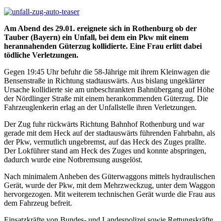
Am Abend des 29.01. ereignete sich in Rothenburg ob der
Tauber (Bayern) ein Unfall, bei dem ein Pkw mit einem
herannahenden Güterzug kollidierte. Eine Frau erlitt dabei
tödliche Verletzungen.
Gegen 19:45 Uhr befuhr die 58-Jährige mit ihrem Kleinwagen die
Bensenstraße in Richtung stadtauswärts. Aus bislang ungeklärter
Ursache kollidierte sie am unbeschrankten Bahnübergang auf Höhe
der Nördlinger Straße mit einem herankommenden Güterzug. Die
Fahrzeuglenkerin erlag an der Unfallstelle ihren Verletzungen.
Der Zug fuhr rückwärts Richtung Bahnhof Rothenburg und war
gerade mit dem Heck auf der stadtauswärts führenden Fahrbahn, als
der Pkw, vermutlich ungebremst, auf das Heck des Zuges prallte.
Der Lokführer stand am Heck des Zuges und konnte abspringen,
dadurch wurde eine Notbremsung ausgelöst.
Nach minimalem Anheben des Güterwaggons mittels hydraulischen
Gerät, wurde der Pkw, mit dem Mehrzweckzug, unter dem Waggon
hervorgezogen. Mit weiterem technischen Gerät wurde die Frau aus
dem Fahrzeug befreit.
Einsatzkräfte von Bundes- und Landespolizei sowie Rettungskräfte