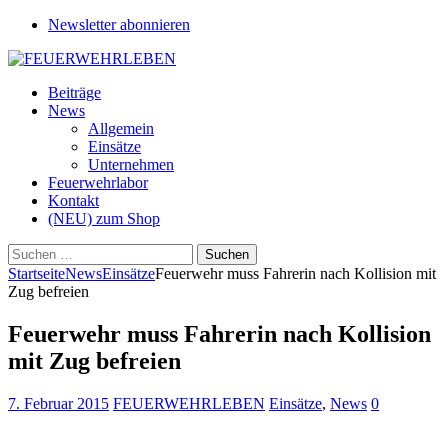
Newsletter abonnieren
Beiträge
News
Allgemein
Einsätze
Unternehmen
Feuerwehrlabor
Kontakt
(NEU) zum Shop
Suchen
nach:
Startseite
News
Einsätze
Feuerwehr muss Fahrerin nach Kollision mit
Zug befreien
Feuerwehr muss Fahrerin nach Kollision
mit Zug befreien
7. Februar 2015
FEUERWEHRLEBEN
Einsätze
,
News
0