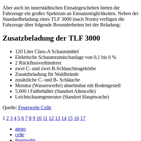
Aber auch im innerstädtischen Einsatzgeschehen bieten die
Fahrzeuge ein großes Spektrum an Einsatzmöglichkeiten. Neben der
Standardbeladung eines TLF 3000 (nach Norm) verfügen die
Fahrzeuge über folgende Besonderheiten bei der Beladung:
Zusatzbeladung der TLF 3000
120 Liter Class-A Schaummittel
Elektrische Schaumzumischanlage von 0,1 bis 6 %
2 Rückflussverhinderer
zwei C- und zwei B-Schlauchtragekörbe
Zusatzbeladung für Waldbrände
zusätzliche C- und B- Schläuche
Monitor (Wasserwerfer) abnehmbar mit Bodengestell
5.000 l Faltbehälter (Standort Altencelle)
Leichtschaumgenerator (Standort Hauptwache)
Quelle:
Feuerwehr Celle
1
2
3
4
5
6
7
8
9
10
11
12
13
14
15
16
17
atego
celle
feuerwehr