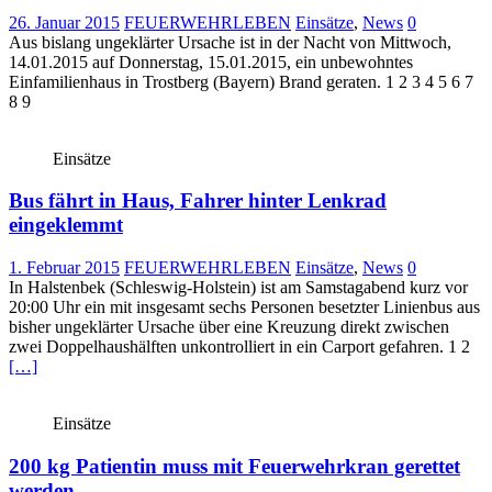
26. Januar 2015
FEUERWEHRLEBEN
Einsätze
,
News
0
Aus bislang ungeklärter Ursache ist in der Nacht von Mittwoch,
14.01.2015 auf Donnerstag, 15.01.2015, ein unbewohntes
Einfamilienhaus in Trostberg (Bayern) Brand geraten. 1 2 3 4 5 6 7
8 9
Einsätze
Bus fährt in Haus, Fahrer hinter Lenkrad
eingeklemmt
1. Februar 2015
FEUERWEHRLEBEN
Einsätze
,
News
0
In Halstenbek (Schleswig-Holstein) ist am Samstagabend kurz vor
20:00 Uhr ein mit insgesamt sechs Personen besetzter Linienbus aus
bisher ungeklärter Ursache über eine Kreuzung direkt zwischen
zwei Doppelhaushälften unkontrolliert in ein Carport gefahren. 1 2
[…]
Einsätze
200 kg Patientin muss mit Feuerwehrkran gerettet
werden