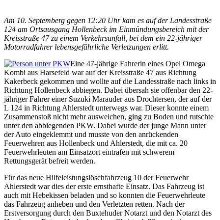
Am 10. Septemberg gegen 12:20 Uhr kam es auf der Landesstraße
124 am Ortsausgang Hollenbeck im Einmündungsbereich mit der
Kreisstraße 47 zu einem Verkehrsunfall, bei dem ein 22-jähriger
Motorradfahrer lebensgefährliche Verletzungen erlitt.
Eine 47-jährige Fahrerin eines Opel Omega
Kombi aus Harsefeld war auf der Kreisstraße 47 aus Richtung
Kakerbeck gekommen und wollte auf die Landesstraße nach links in
Richtung Hollenbeck abbiegen. Dabei übersah sie offenbar den 22-
jähriger Fahrer einer Suzuki Marauder aus Drochtersen, der auf der
L 124 in Richtung Ahlerstedt unterwegs war. Dieser konnte einem
Zusammenstoß nicht mehr ausweichen, ging zu Boden und rutschte
unter den abbiegenden PKW. Dabei wurde der junge Mann unter
der Auto eingeklemmt und musste von den anrückenden
Feuerwehren aus Hollenbeck und Ahlerstedt, die mit ca. 20
Feuerwehrleuten am Einsatzort eintrafen mit schwerem
Rettungsgerät befreit werden.
Für das neue Hilfeleistungslöschfahrzeug 10 der Feuerwehr
Ahlerstedt war dies der erste ernsthafte Einsatz. Das Fahrzeug ist
auch mit Hebekissen beladen und so konnten die Feuerwehrleute
das Fahrzeug anheben und den Verletzten retten. Nach der
Erstversorgung durch den Buxtehuder Notarzt und den Notarzt des