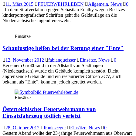
11. März 2015
FEUERWEHRLEBEN
Allgemein
,
News
0
In dem Strafverfahren gegen Sebastian Edathy wegen Besitzes
kinderpornografischer Schriften geht die Geldauflage an die
Niedersächsische Jugendfeuerwehr.
Einsätze
Schaulustige helfen bei der Rettung einer "Ente"
12. November 2012
fabianqueisser
Einsätze
,
News
0
Bei einem Großbrand in der Altstadt von Stadthagen
(Niedersachsen) wurde ein Gebäude komplett zerstört. Dicht
angrenzende Gebäude und ein restaurierter Citroen 2CV, auch
bekannt als “Ente”, konnten jedoch gerettet werden.
Einsätze
Österreichischer Feuerwehrmann von
Einsatzfahrzeug tödlich verletzt
28. Oktober 2012
frankseeger
Einsätze
,
News
0
Gestern Abend wollte der 23-jährige Feuerwehrmann aus Oberwart