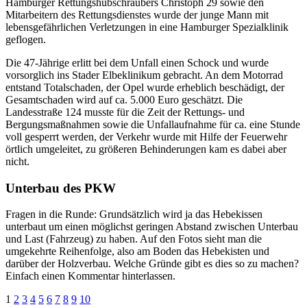
Hamburger Rettungshubschraubers Christoph 29 sowie den
Mitarbeitern des Rettungsdienstes wurde der junge Mann mit
lebensgefährlichen Verletzungen in eine Hamburger Spezialklinik
geflogen.
Die 47-Jährige erlitt bei dem Unfall einen Schock und wurde
vorsorglich ins Stader Elbeklinikum gebracht. An dem Motorrad
entstand Totalschaden, der Opel wurde erheblich beschädigt, der
Gesamtschaden wird auf ca. 5.000 Euro geschätzt. Die
Landesstraße 124 musste für die Zeit der Rettungs- und
Bergungsmaßnahmen sowie die Unfallaufnahme für ca. eine Stunde
voll gesperrt werden, der Verkehr wurde mit Hilfe der Feuerwehr
örtlich umgeleitet, zu größeren Behinderungen kam es dabei aber
nicht.
Unterbau des PKW
Fragen in die Runde: Grundsätzlich wird ja das Hebekissen
unterbaut um einen möglichst geringen Abstand zwischen Unterbau
und Last (Fahrzeug) zu haben. Auf den Fotos sieht man die
umgekehrte Reihenfolge, also am Boden das Hebekisten und
darüber der Holzverbau. Welche Gründe gibt es dies so zu machen?
Einfach einen Kommentar hinterlassen.
1
2
3
4
5
6
7
8
9
10