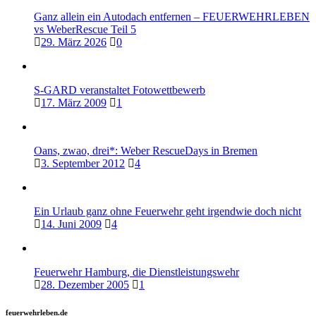
Ganz allein ein Autodach entfernen – FEUERWEHRLEBEN
vs WeberRescue Teil 5
29. März 2026
0
S-GARD veranstaltet Fotowettbewerb
17. März 2009
1
Oans, zwao, drei*: Weber RescueDays in Bremen
3. September 2012
4
Ein Urlaub ganz ohne Feuerwehr geht irgendwie doch nicht
14. Juni 2009
4
Feuerwehr Hamburg, die Dienstleistungswehr
28. Dezember 2005
1
feuerwehrleben.de