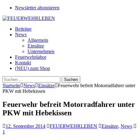
Newsletter abonnieren
Beiträge
News
Allgemein
Einsätze
Unternehmen
Feuerwehrlabor
Kontakt
(NEU) zum Shop
Suchen
nach:
Startseite
News
Einsätze
Feuerwehr befreit Motorradfahrer unter
PKW mit Hebekissen
Feuerwehr befreit Motorradfahrer unter
PKW mit Hebekissen
12. September 2014
FEUERWEHRLEBEN
Einsätze
,
News
1