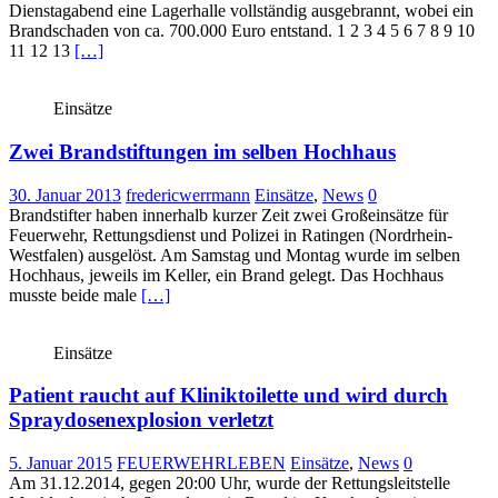
Dienstagabend eine Lagerhalle vollständig ausgebrannt, wobei ein
Brandschaden von ca. 700.000 Euro entstand. 1 2 3 4 5 6 7 8 9 10
11 12 13
[…]
Einsätze
Zwei Brandstiftungen im selben Hochhaus
30. Januar 2013
fredericwerrmann
Einsätze
,
News
0
Brandstifter haben innerhalb kurzer Zeit zwei Großeinsätze für
Feuerwehr, Rettungsdienst und Polizei in Ratingen (Nordrhein-
Westfalen) ausgelöst. Am Samstag und Montag wurde im selben
Hochhaus, jeweils im Keller, ein Brand gelegt. Das Hochhaus
musste beide male
[…]
Einsätze
Patient raucht auf Kliniktoilette und wird durch
Spraydosenexplosion verletzt
5. Januar 2015
FEUERWEHRLEBEN
Einsätze
,
News
0
Am 31.12.2014, gegen 20:00 Uhr, wurde der Rettungsleitstelle