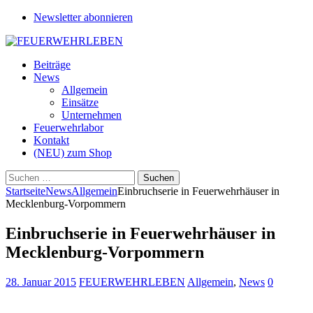
Newsletter abonnieren
Beiträge
News
Allgemein
Einsätze
Unternehmen
Feuerwehrlabor
Kontakt
(NEU) zum Shop
Suchen
nach:
Startseite
News
Allgemein
Einbruchserie in Feuerwehrhäuser in
Mecklenburg-Vorpommern
Einbruchserie in Feuerwehrhäuser in
Mecklenburg-Vorpommern
28. Januar 2015
FEUERWEHRLEBEN
Allgemein
,
News
0