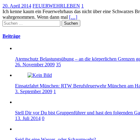
20. April 2014
FEUERWEHRLEBEN
1
Ich kenne kaum ein Feuerwehrhaus das nicht über eine Schwarzes Bre
wahrgenommen. Wenn dann mal
[…]
Suchen
nach:
Beiträge
Atemschutz Belastungsübung – an die körperlichen Grenzen g
26. November 2009
35
Einsatzfahrt München: RTW Berufsfeuerwehr München am Ha
3. September 2009
1
Stell Dir vor Du bist Gruppenführer und hast den folgenden 
13. Juli 2014
0
Seid ihr eine Wasser- oder Schaumwehr?