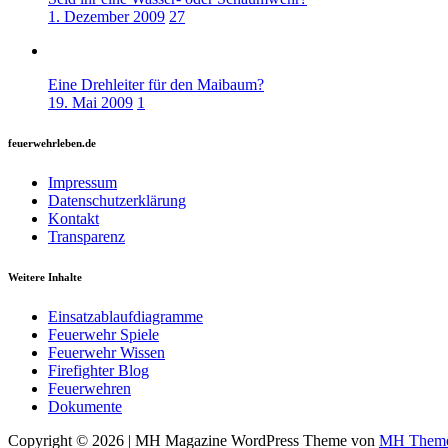
1. Dezember 2009
27
Eine Drehleiter für den Maibaum?
19. Mai 2009
1
feuerwehrleben.de
Impressum
Datenschutzerklärung
Kontakt
Transparenz
Weitere Inhalte
Einsatzablaufdiagramme
Feuerwehr Spiele
Feuerwehr Wissen
Firefighter Blog
Feuerwehren
Dokumente
Copyright © 2026 | MH Magazine WordPress Theme von
MH Them