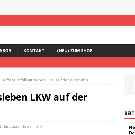
ABOR
KONTAKT
(NEU) ZUM SHOP
Auffahrunfall mit sieben LKW auf der Autobahn
sieben LKW auf der
BEI
Einsätze
,
News
0
Ne
Da