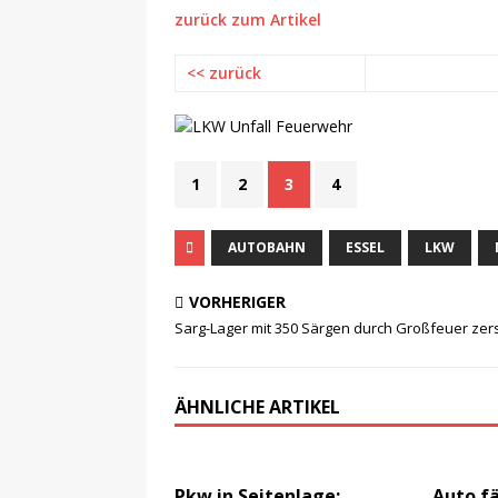
zurück zum Artikel
<< zurück
1
2
3
4
AUTOBAHN
ESSEL
LKW
VORHERIGER
Sarg-Lager mit 350 Särgen durch Großfeuer zers
ÄHNLICHE ARTIKEL
Pkw in Seitenlage:
Auto fä