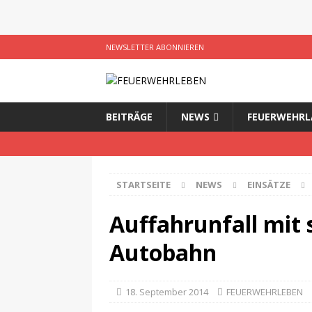
NEWSLETTER ABONNIEREN
BEITRÄGE
NEWS
FEUERWEHRL
STARTSEITE
NEWS
EINSÄTZE
Auffahrunfall mit 
Autobahn
18. September 2014
FEUERWEHRLEBEN