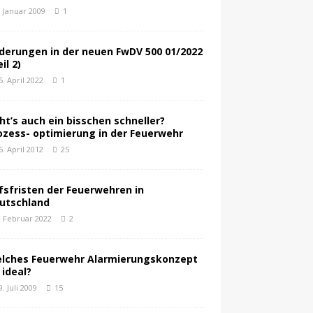
. Januar 2009
1
derungen in der neuen FwDV 500 01/2022
il 2)
5. April 2022
1
ht’s auch ein bisschen schneller?
ozess- optimierung in der Feuerwehr
5. April 2012
25
lfsfristen der Feuerwehren in
utschland
. Februar 2022
2
lches Feuerwehr Alarmierungskonzept
 ideal?
9. Juli 2009
15