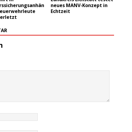
rssicherungsanhän
neues MANV-Konzept in
 Feuerwehrleute
Echtzeit
verletzt
TAR
n