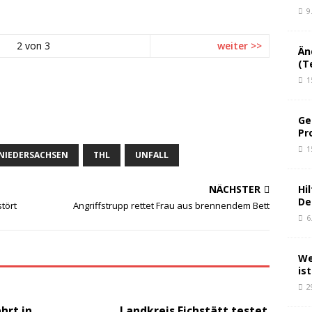
9
2 von 3
weiter >>
Än
(Te
1
Ge
Pr
1
NIEDERSACHSEN
THL
UNFALL
Hi
NÄCHSTER
De
tört
Angriffstrupp rettet Frau aus brennendem Bett
6
We
ist
2
hrt in
Landkreis Eichstätt testet