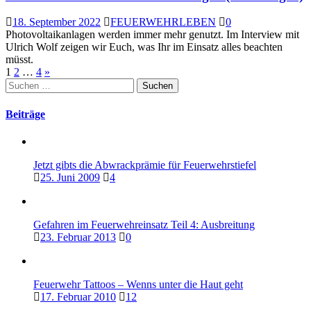
18. September 2022
FEUERWEHRLEBEN
0
Photovoltaikanlagen werden immer mehr genutzt. Im Interview mit
Ulrich Wolf zeigen wir Euch, was Ihr im Einsatz alles beachten
müsst.
Seitennummerierung
1
2
…
4
»
Suchen
der
nach:
Beiträge
Beiträge
Jetzt gibts die Abwrackprämie für Feuerwehrstiefel
25. Juni 2009
4
Gefahren im Feuerwehreinsatz Teil 4: Ausbreitung
23. Februar 2013
0
Feuerwehr Tattoos – Wenns unter die Haut geht
17. Februar 2010
12