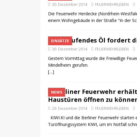
30. Dezember 2014
FEUERWEHRLEBEN
Die Feuerwehr Herdecke (Nordrhein-Westfale
einem Wohngebäude in der Straße “In der Sc
Auslaufendes Öl fordert 
EINSÄTZE
30. Dezember 2014
FEUERWEHRLEBEN
Gestern Vormittag wurde die Freiwillige Feu
Mindelheim gerufen.
[…]
Berliner Feuerwehr erhäl
NEWS
Haustüren öffnen zu könne
29. Dezember 2014
FEUERWEHRLEBEN
KIWI.KI und die Berliner Feuerwehr starten e
Türöffnungssystem KIWI, um im Notfall schnel