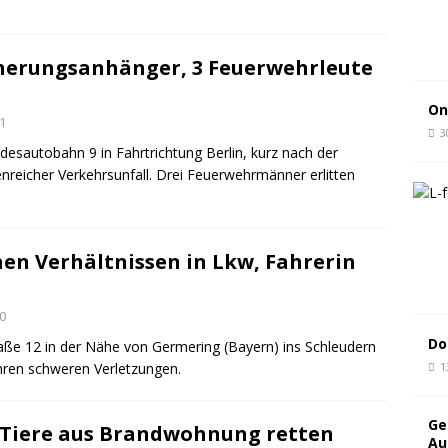
cherungsanhänger, 3 Feuerwehrleute
On
1
3
sautobahn 9 in Fahrtrichtung Berlin, kurz nach der
genreicher Verkehrsunfall. Drei Feuerwehrmänner erlitten
hen Verhältnissen in Lkw, Fahrerin
0
Do
ße 12 in der Nähe von Germering (Bayern) ins Schleudern
1
ihren schweren Verletzungen.
Ge
Tiere aus Brandwohnung retten
Au