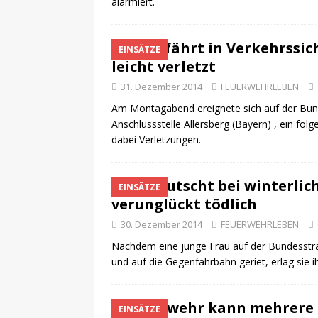
alarmiert.
Auto fährt in Verkehrssi
EINSÄTZE
leicht verletzt
31. Dezember 2014
FEUERWEHRLEBEN
Am Montagabend ereignete sich auf der Bunde
Anschlussstelle Allersberg (Bayern) , ein fol
dabei Verletzungen.
Pkw rutscht bei winterlic
EINSÄTZE
verunglückt tödlich
30. Dezember 2014
FEUERWEHRLEBEN
Nachdem eine junge Frau auf der Bundesstra
und auf die Gegenfahrbahn geriet, erlag sie 
Feuerwehr kann mehrere 
EINSÄTZE