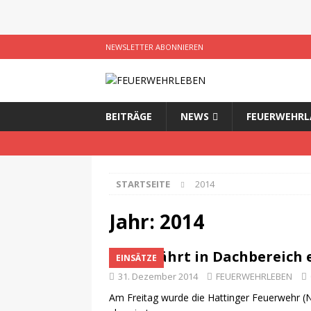
NEWSLETTER ABONNIEREN
BEITRÄGE
NEWS
FEUERWEHRL
STARTSEITE
2014
Jahr:
2014
Bus fährt in Dachbereich
EINSÄTZE
31. Dezember 2014
FEUERWEHRLEBEN
Am Freitag wurde die Hattinger Feuerwehr (