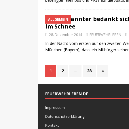
beteiligten Kleinbus und PKW auf die Autobah
Unbekannter bedankt sic
ALLGEMEIN
im Schnee
28. Dezember 2014
FEUERWEHRLEBEN
In der Nacht vom ersten auf den zweiten We
München (Bayern), dass ein Mitbürger seine
1
2
…
28
»
FEUERWEHRLEBEN.DE
Impressum
Datenschutzerklärung
Kontakt