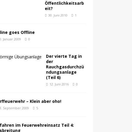
Öffentlichkeitsarb
eit?
30. Juni 2010
1
line goes Offline
0. Januar 2009
0
Der vierte Tag in
der
Rauchgasdurchzü
ndungsanlage
(Teil 6)
12. Juni 2016
0
rffeuerwehr – Klein aber oho!
3. September 2009
5
fahren im Feuerwehreinsatz Teil 4:
sbreitung