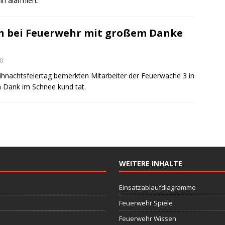
n alarmiert.
h bei Feuerwehr mit großem Danke
0
ihnachtsfeiertag bemerkten Mitarbeiter der Feuerwache 3 in
n Dank im Schnee kund tat.
WEITERE INHALTE
Einsatzablaufdiagramme
Feuerwehr Spiele
Feuerwehr Wissen