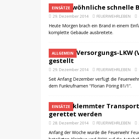
Ungewöhnliche schnelle B
EINSÄTZE
29. Dezember 2014
FEUERWEHRLEBEN
Heute Morgen brach ein Brand in einem Einfa
komplette Gebäude ausbreitete.
Neuer Versorgungs-LKW (V
ALLGEMEIN
gestellt
29. Dezember 2014
FEUERWEHRLEBEN
Seit Anfang Dezember verfügt die Feuerwehr
dem Funkrufnamen “Florian Pöring 81/1”.
Eingeklemmter Transport
EINSÄTZE
gerettet werden
28. Dezember 2014
FEUERWEHRLEBEN
Anfang der Woche wurde die Feuerwehr Feuc