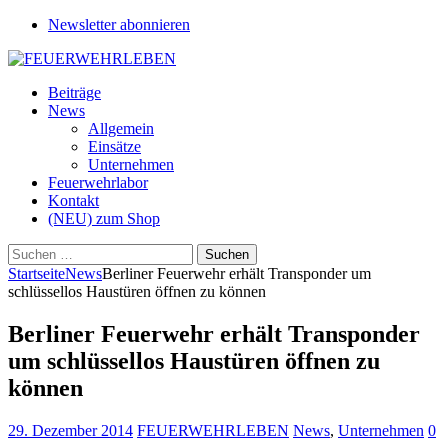
Newsletter abonnieren
Beiträge
News
Allgemein
Einsätze
Unternehmen
Feuerwehrlabor
Kontakt
(NEU) zum Shop
Suchen
nach:
Startseite
News
Berliner Feuerwehr erhält Transponder um
schlüssellos Haustüren öffnen zu können
Berliner Feuerwehr erhält Transponder
um schlüssellos Haustüren öffnen zu
können
29. Dezember 2014
FEUERWEHRLEBEN
News
,
Unternehmen
0