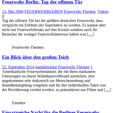
Feuerwehr Berlin: Tag der offenen Tür
23. Mai 2006
FEUERWEHRLEBEN
Feuerwehr-Themen
,
Videos
0
Tag der offenen Tür bei der größten deutschen Feuerwehr, dass
verspricht ein Erlebnis der Superlative zu werden. Es kamen aber
nicht nur Feuerwehrfreaks auf ihre Kosten sondern auch für
Besucher die weniger Feuerwehrinteresse haben war
[…]
Feuerwehr-Themen
Ein Blick über den großen Teich
22. September 2014
martinbicking
Feuerwehr-Themen
1
Amerikanische Feuerwehrmänner, die mit ihren markanten
Fahrzeugen zu einem Wohnhausvollbrand ausrücken, dort
angekommen sehr risikoreich zur Menschenrettung und
Brandbekämpfung vorgehen und für ihre heldenhaften Taten von
der Bevölkerung verehrt werden, so präsentieren uns Filme und
[…]
Einsätze
Einsatzreiche Nacht für die Berliner Feuerwehr