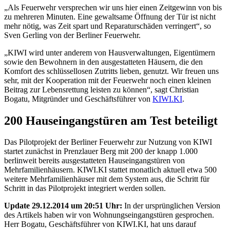
„Als Feuerwehr versprechen wir uns hier einen Zeitgewinn von bis
zu mehreren Minuten. Eine gewaltsame Öffnung der Tür ist nicht
mehr nötig, was Zeit spart und Reparaturschäden verringert“, so
Sven Gerling von der Berliner Feuerwehr.
„KIWI wird unter anderem von Hausverwaltungen, Eigentümern
sowie den Bewohnern in den ausgestatteten Häusern, die den
Komfort des schlüssellosen Zutritts lieben, genutzt. Wir freuen uns
sehr, mit der Kooperation mit der Feuerwehr noch einen kleinen
Beitrag zur Lebensrettung leisten zu können“, sagt Christian
Bogatu, Mitgründer und Geschäftsführer von
KIWI.KI
.
200 Hauseingangstüren am Test beteiligt
Das Pilotprojekt der Berliner Feuerwehr zur Nutzung von KIWI
startet zunächst in Prenzlauer Berg mit 200 der knapp 1.000
berlinweit bereits ausgestatteten Hauseingangstüren von
Mehrfamilienhäusern. KIWI.KI stattet monatlich aktuell etwa 500
weitere Mehrfamilienhäuser mit dem System aus, die Schritt für
Schritt in das Pilotprojekt integriert werden sollen.
Update 29.12.2014 um 20:51 Uhr:
In der ursprünglichen Version
des Artikels haben wir von Wohnungseingangstüren gesprochen.
Herr Bogatu, Geschäftsführer von KIWI.KI, hat uns darauf