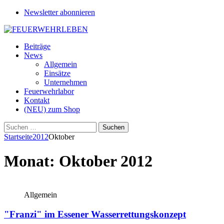
Newsletter abonnieren
Beiträge
News
Allgemein
Einsätze
Unternehmen
Feuerwehrlabor
Kontakt
(NEU) zum Shop
Suchen
nach:
Startseite
2012
Oktober
Monat:
Oktober 2012
Allgemein
"Franzi" im Essener Wasserrettungskonzept