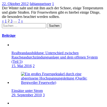
22. Oktober 2012
fabianqueisser
1
Der Winter naht und mit ihm auch der Schnee, eisige Temperaturen
und glatte Straßen. Für Feuerwehren gibt es hierbei einige Dinge,
die besonders beachtet werden sollten.
Seitennummerierung
«
1
2
3
…
7
»
Suchen
der
nach:
Beiträge
Beiträge
Realbrandausbildung: Unterschied zwischen
Rauchgasdurchzündungsanlage und dem offenen System
(Teil 5)
15. Mai 2016
2
Einsätze unter Strom
29. September 2010
3