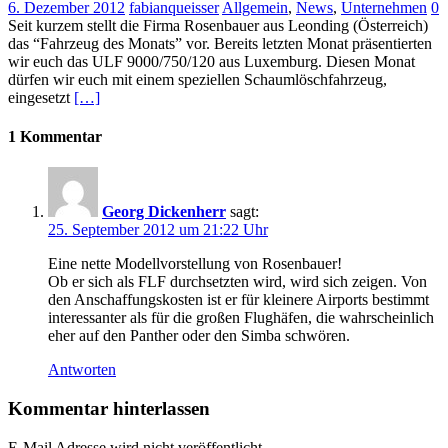
6. Dezember 2012
fabianqueisser
Allgemein
,
News
,
Unternehmen
0
Seit kurzem stellt die Firma Rosenbauer aus Leonding (Österreich)
das “Fahrzeug des Monats” vor. Bereits letzten Monat präsentierten
wir euch das ULF 9000/750/120 aus Luxemburg. Diesen Monat
dürfen wir euch mit einem speziellen Schaumlöschfahrzeug,
eingesetzt
[…]
1 Kommentar
Georg Dickenherr
sagt:
25. September 2012 um 21:22 Uhr
Eine nette Modellvorstellung von Rosenbauer!
Ob er sich als FLF durchsetzten wird, wird sich zeigen. Von
den Anschaffungskosten ist er für kleinere Airports bestimmt
interessanter als für die großen Flughäfen, die wahrscheinlich
eher auf den Panther oder den Simba schwören.
Antworten
Kommentar hinterlassen
E-Mail Adresse wird nicht veröffentlicht.