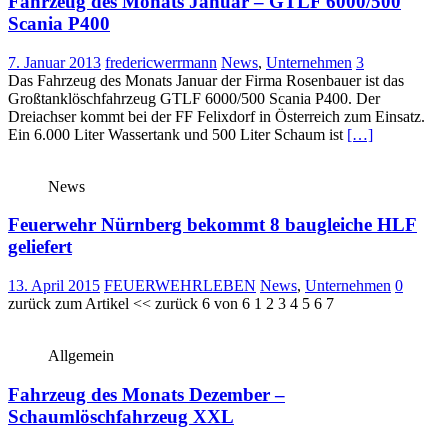
Fahrzeug des Monats Januar – GTLF 6000/500
Scania P400
7. Januar 2013
fredericwerrmann
News
,
Unternehmen
3
Das Fahrzeug des Monats Januar der Firma Rosenbauer ist das
Großtanklöschfahrzeug GTLF 6000/500 Scania P400. Der
Dreiachser kommt bei der FF Felixdorf in Österreich zum Einsatz.
Ein 6.000 Liter Wassertank und 500 Liter Schaum ist
[…]
News
Feuerwehr Nürnberg bekommt 8 baugleiche HLF
geliefert
13. April 2015
FEUERWEHRLEBEN
News
,
Unternehmen
0
zurück zum Artikel << zurück 6 von 6 1 2 3 4 5 6 7
Allgemein
Fahrzeug des Monats Dezember –
Schaumlöschfahrzeug XXL