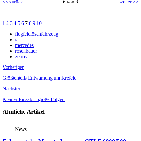
<< zurück
6 von 8
weiter >>
1
2
3
4
5
6
7
8
9
10
flugfeldlöschfahrzeug
iaa
mercedes
rosenbauer
zetros
Vorheriger
Größtenteils Entwarnung um Krefeld
Nächster
Kleiner Einsatz – große Folgen
Ähnliche Artikel
News