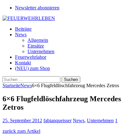
Newsletter abonnieren
Beiträge
News
Allgemein
Einsätze
Unternehmen
Feuerwehrlabor
Kontakt
(NEU) zum Shop
Suchen
nach:
Startseite
News
6×6 Flugfeldlöschfahrzeug Mercedes Zetros
6×6 Flugfeldlöschfahrzeug Mercedes
Zetros
25. September 2012
fabianqueisser
News
,
Unternehmen
1
zurück zum Artikel