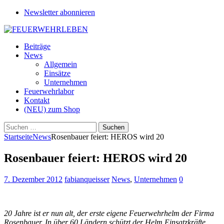
Newsletter abonnieren
Beiträge
News
Allgemein
Einsätze
Unternehmen
Feuerwehrlabor
Kontakt
(NEU) zum Shop
Suchen
nach:
Startseite
News
Rosenbauer feiert: HEROS wird 20
Rosenbauer feiert: HEROS wird 20
7. Dezember 2012
fabianqueisser
News
,
Unternehmen
0
20 Jahre ist er nun alt, der erste eigene Feuerwehrhelm der Firma
Rosenbauer. In über 60 Ländern schützt der Helm Einsatzkräfte