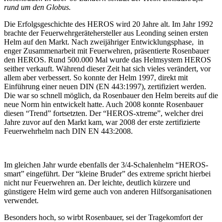
rund um den Globus.
Die Erfolgsgeschichte des HEROS wird 20 Jahre alt. Im Jahr 1992
brachte der Feuerwehrgerätehersteller aus Leonding seinen ersten
Helm auf den Markt. Nach zweijähriger Entwicklungsphase, in
enger Zusammenarbeit mit Feuerwehren, präsentierte Rosenbauer
den HEROS. Rund 500.000 Mal wurde das Helmsystem HEROS
seither verkauft. Während dieser Zeit hat sich vieles verändert, vor
allem aber verbessert. So konnte der Helm 1997, direkt mit
Einführung einer neuen DIN (EN 443:1997), zertifiziert werden.
Die war so schnell möglich, da Rosenbauer den Helm bereits auf die
neue Norm hin entwickelt hatte. Auch 2008 konnte Rosenbauer
diesen “Trend” fortsetzten. Der “HEROS-xtreme”, welcher drei
Jahre zuvor auf den Markt kam, war 2008 der erste zertifizierte
Feuerwehrhelm nach DIN EN 443:2008.
Im gleichen Jahr wurde ebenfalls der 3/4-Schalenhelm “HEROS-
smart” eingeführt. Der “kleine Bruder” des extreme spricht hierbei
nicht nur Feuerwehren an. Der leichte, deutlich kürzere und
günstigere Helm wird gerne auch von anderen Hilfsorganisationen
verwendet.
Besonders hoch, so wirbt Rosenbauer, sei der Tragekomfort der