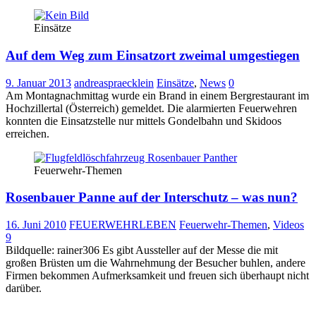
Einsätze
Auf dem Weg zum Einsatzort zweimal umgestiegen
9. Januar 2013
andreaspraecklein
Einsätze
,
News
0
Am Montagnachmittag wurde ein Brand in einem Bergrestaurant im
Hochzillertal (Österreich) gemeldet. Die alarmierten Feuerwehren
konnten die Einsatzstelle nur mittels Gondelbahn und Skidoos
erreichen.
Feuerwehr-Themen
Rosenbauer Panne auf der Interschutz – was nun?
16. Juni 2010
FEUERWEHRLEBEN
Feuerwehr-Themen
,
Videos
9
Bildquelle: rainer306 Es gibt Aussteller auf der Messe die mit
großen Brüsten um die Wahrnehmung der Besucher buhlen, andere
Firmen bekommen Aufmerksamkeit und freuen sich überhaupt nicht
darüber.