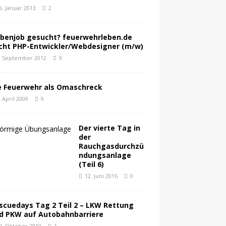
6. Januar 2013
2
benjob gesucht? feuerwehrleben.de
cht PHP-Entwickler/Webdesigner (m/w)
. September 2012
9
e Feuerwehr als Omaschreck
. April 2009
9
Der vierte Tag in
der
Rauchgasdurchzü
ndungsanlage
(Teil 6)
12. Juni 2016
0
scuedays Tag 2 Teil 2 – LKW Rettung
d PKW auf Autobahnbarriere
0. Oktober 2010
1