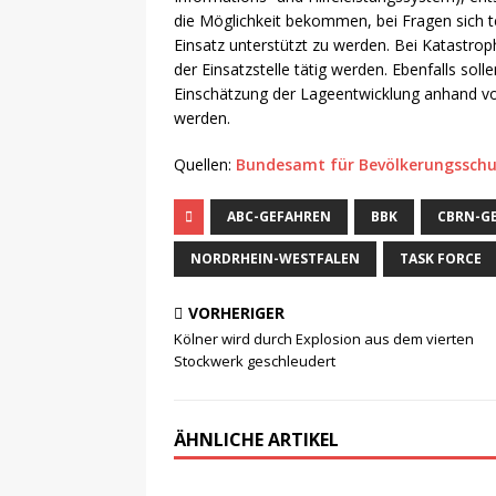
die Möglichkeit bekommen, bei Fragen sich t
Einsatz unterstützt zu werden. Bei Katastro
der Einsatzstelle tätig werden. Ebenfalls so
Einschätzung der Lageentwicklung anhand vo
werden.
Quellen:
Bundesamt für Bevölkerungsschu
ABC-GEFAHREN
BBK
CBRN-G
NORDRHEIN-WESTFALEN
TASK FORCE
VORHERIGER
Kölner wird durch Explosion aus dem vierten
Stockwerk geschleudert
ÄHNLICHE ARTIKEL