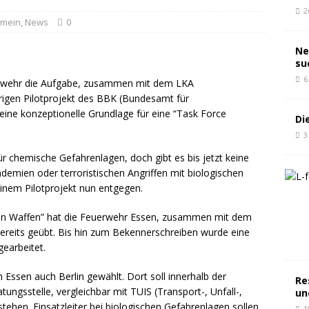
2
emein
,
News
0
Ne
su
6
uerwehr die Aufgabe, zusammen mit dem LKA
hrigen Pilotprojekt des BBK (Bundesamt für
eine konzeptionelle Grundlage für eine “Task Force
Di
3
 für chemische Gefahrenlagen, doch gibt es bis jetzt keine
demien oder terroristischen Angriffen mit biologischen
inem Pilotprojekt nun entgegen.
chen Waffen” hat die Feuerwehr Essen, zusammen mit dem
ereits geübt. Bis hin zum Bekennerschreiben wurde eine
earbeitet.
 Essen auch Berlin gewählt. Dort soll innerhalb der
Re
ungsstelle, vergleichbar mit TUIS (Transport-, Unfall-,
un
tehen. Einsatzleiter bei biologischen Gefahrenlagen sollen
1