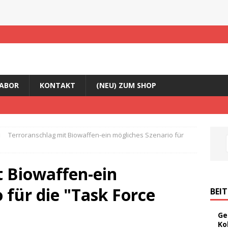
ABOR
KONTAKT
(NEU) ZUM SHOP
Terroranschlag mit Biowaffen-ein mögliches Szenario für
t Biowaffen-ein
 für die "Task Force
BEI
Ge
Ko