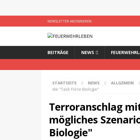
NEWSLETTER ABONNIEREN
BEITRÄGE
NEWS
FEUERWEHRL
STARTSEITE
NEWS
ALLGEMEIN
die "Task Force Biologie"
Terroranschlag mi
mögliches Szenario
Biologie"