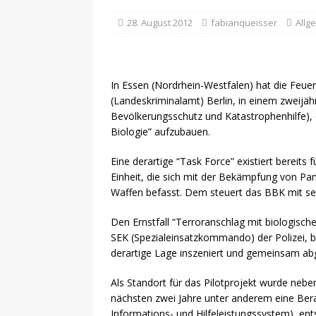
28. August 2012
fabianqueisser
Allg
In Essen (Nordrhein-Westfalen) hat die Fe
(Landeskriminalamt) Berlin, in einem zweijä
Bevölkerungsschutz und Katastrophenhilfe), 
Biologie” aufzubauen.
Eine derartige “Task Force” existiert bereits
Einheit, die sich mit der Bekämpfung von Pan
Waffen befasst. Dem steuert das BBK mit se
Den Ernstfall “Terroranschlag mit biologis
SEK (Spezialeinsatzkommando) der Polizei, b
derartige Lage inszeniert und gemeinsam abg
Als Standort für das Pilotprojekt wurde neben
nächsten zwei Jahre unter anderem eine Berat
Informations- und Hilfeleistungssystem), ents