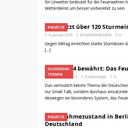
Ein Unwetter bedeutet für die Feuerwehren h
Wetterdienst um besser vorbereitet zu sein.
Bis jetzt über 120 Sturme
EINSÄTZE
9. Januar 2015
FEUERWEHRLEBEN
0
Gegen Mittag erreichten starke Sturmböen d
[…]
Seit 2004 bewährt: Das F
FEUERWEHR-
THEMEN
27. Oktober 2012
frankseeger
0
Das vermutlich liebste Thema der Deutschen i
nur Small-Talk, sondern durchaus einsatzrel
deswegen ein besonderes System, das Feu
Ausnahmezustand in Berlin
EINSÄTZE
Deutschland