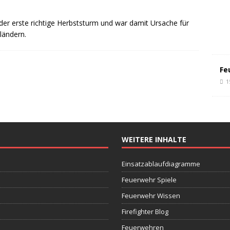
er erste richtige Herbststurm und war damit Ursache für
ländern.
Fe
1
WEITERE INHALTE
Einsatzablaufdiagramme
Feuerwehr Spiele
Feuerwehr Wissen
Firefighter Blog
Feuerwehren