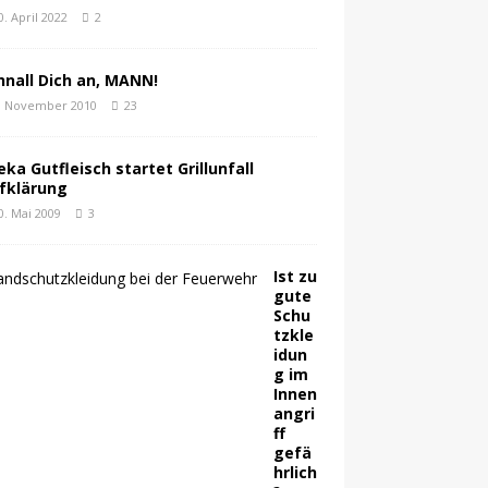
0. April 2022
2
hnall Dich an, MANN!
. November 2010
23
eka Gutfleisch startet Grillunfall
fklärung
0. Mai 2009
3
Ist zu
gute
Schu
tzkle
idun
g im
Innen
angri
ff
gefä
hrlich