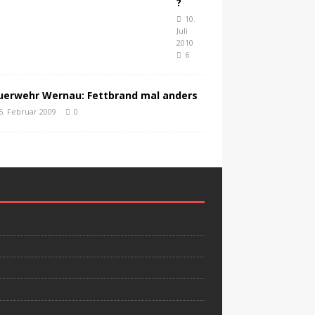
?
10.
Juli
2010
6
uerwehr Wernau: Fettbrand mal anders
5. Februar 2009
0