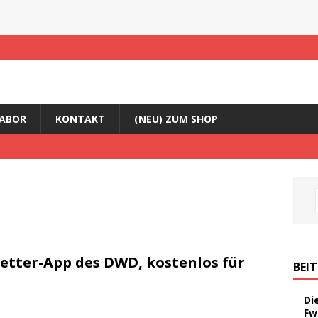
ABOR
KONTAKT
(NEU) ZUM SHOP
tter-App des DWD, kostenlos für
BEI
Di
Fw