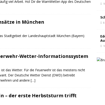
äufig viel Arbeit. Hol Dir die WarnWetter-App des Deutschen
1
Sc
insätze in München
8
as Stadtgebiet der Landeshauptstadt München (Bayern)
Ed
Au
1
euerwehr-Wetter-Informationssystem
st das Wetter. Für die Feuerwehr ist das meistens nicht
evant. Der Deutsche Wetter Dienst (DWD) betreibt
erwehren und andere
[…]
 – der erste Herbststurm trifft