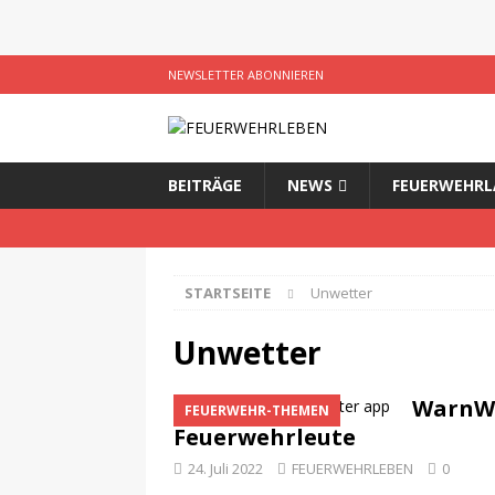
NEWSLETTER ABONNIEREN
BEITRÄGE
NEWS
FEUERWEHRL
STARTSEITE
Unwetter
Unwetter
WarnWe
FEUERWEHR-THEMEN
Feuerwehrleute
24. Juli 2022
FEUERWEHRLEBEN
0